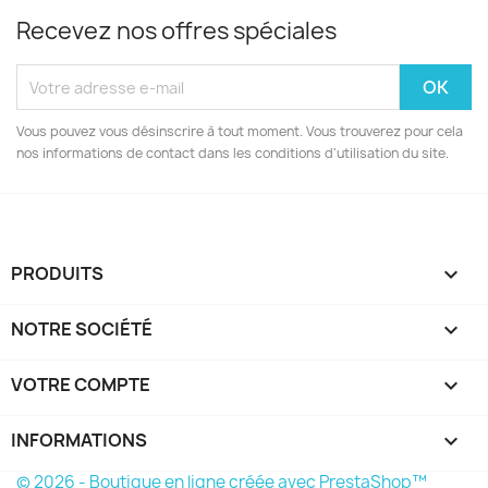
Recevez nos offres spéciales
Vous pouvez vous désinscrire à tout moment. Vous trouverez pour cela
nos informations de contact dans les conditions d'utilisation du site.
PRODUITS

NOTRE SOCIÉTÉ

VOTRE COMPTE

INFORMATIONS
keyboard_arrow_down
© 2026 - Boutique en ligne créée avec PrestaShop™