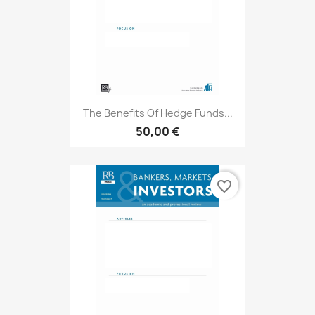
The Benefits Of Hedge Funds...
50,00 €
favorite_border