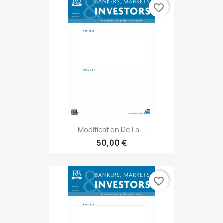
favorite_border
Modification De La...
50,00 €
favorite_border