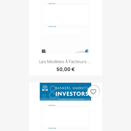
Les Modèles À Facteurs :...
50,00 €
favorite_border