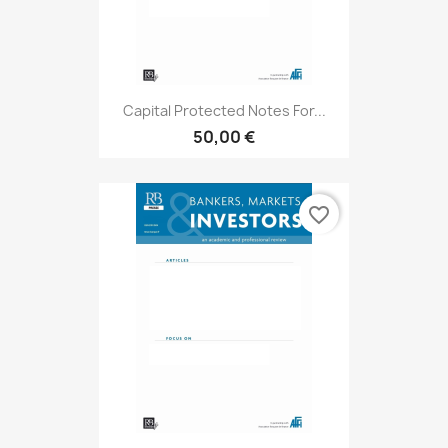
Capital Protected Notes For...
50,00 €
favorite_border