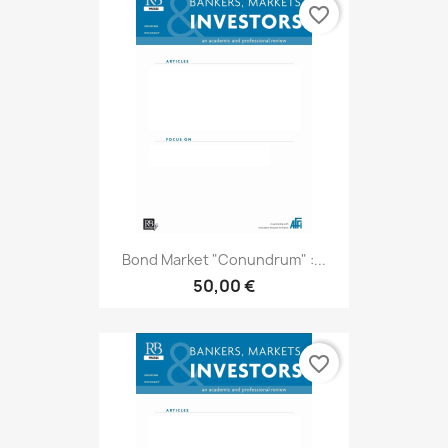
favorite_border
Bond Market "Conundrum" :...
50,00 €
favorite_border