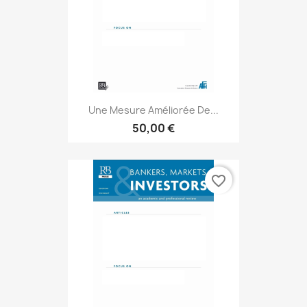
Une Mesure Améliorée De...
50,00 €
favorite_border