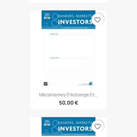
favorite_border
Mécanismes D'échange Et...
50,00 €
favorite_border