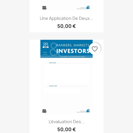
Une Application De Deux...
50,00 €
favorite_border
L'évaluation Des...
50,00 €