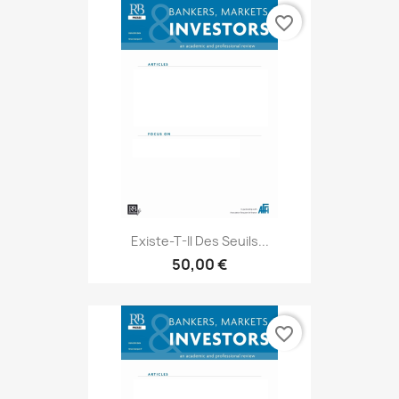
favorite_border
Existe-T-Il Des Seuils...
50,00 €
favorite_border