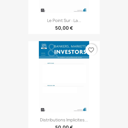
Le Point Sur : La...
50,00 €
favorite_border
Distributions Implicites...
50,00 €