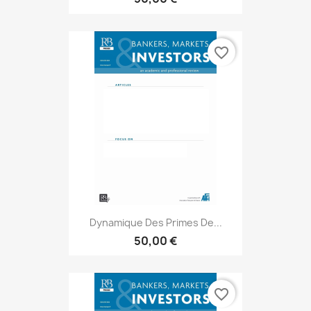
favorite_border
Dynamique Des Primes De...
50,00 €
favorite_border