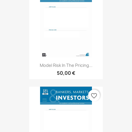
Model Risk In The Pricing...
50,00 €
favorite_border