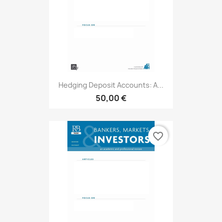
Hedging Deposit Accounts: A...
50,00 €
favorite_border