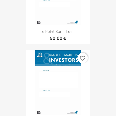
Le Point Sur ... Les...
50,00 €
favorite_border