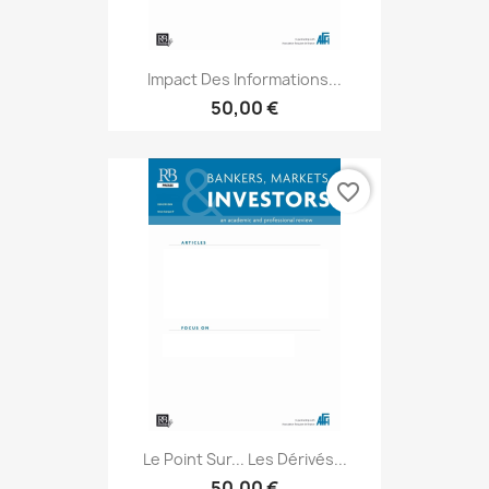
Impact Des Informations...
50,00 €
favorite_border
Le Point Sur... Les Dérivés...
50,00 €