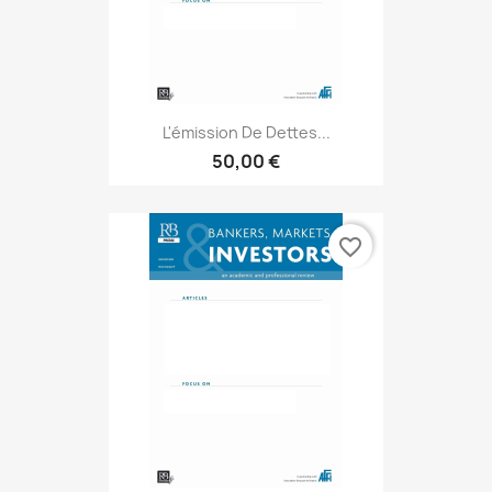
L'émission De Dettes...
50,00 €
favorite_border