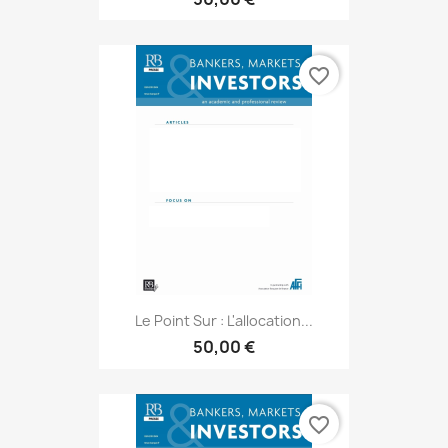
favorite_border
Le Point Sur : L'allocation...
50,00 €
favorite_border