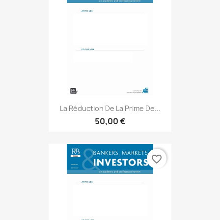
La Réduction De La Prime De...
50,00 €
favorite_border