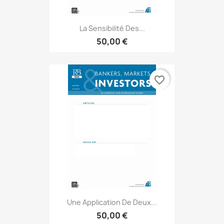
La Sensibilité Des...
50,00 €
favorite_border
Une Application De Deux...
50,00 €