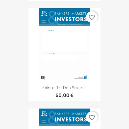
favorite_border
Existe-T-Il Des Seuils...
50,00 €
favorite_border