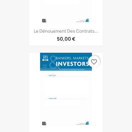
Le Dénouement Des Contrats...
50,00 €
favorite_border