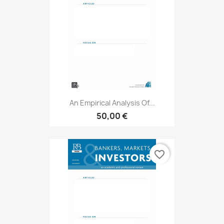
An Empirical Analysis Of...
50,00 €
favorite_border