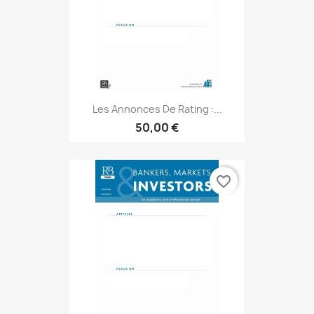
Les Annonces De Rating :...
50,00 €
favorite_border