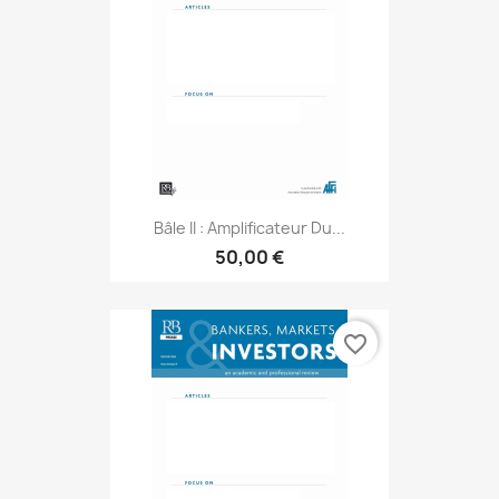
Bâle II : Amplificateur Du...
50,00 €
favorite_border