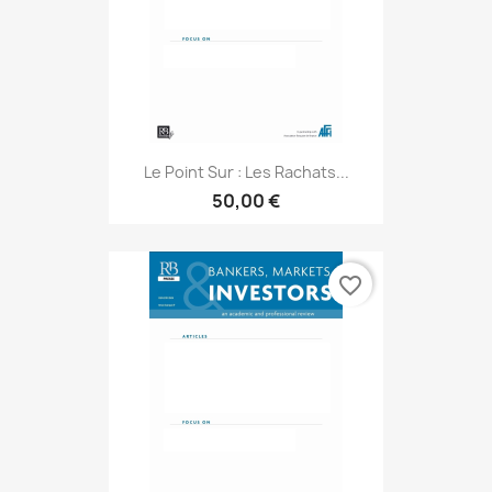
Le Point Sur : Les Rachats...
50,00 €
favorite_border