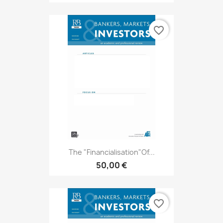
favorite_border
The "Financialisation"of...
50,00 €
favorite_border