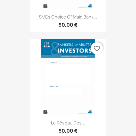
SMEs Choice Of Main Bank...
50,00 €
favorite_border
Le Réseau Des...
50,00 €