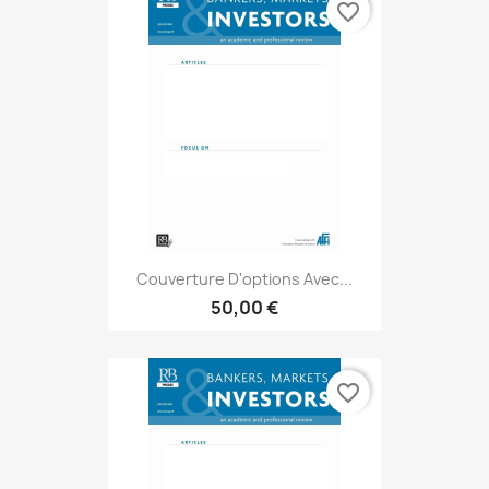
favorite_border
Couverture D'options Avec...
50,00 €
favorite_border