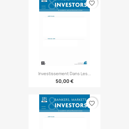
favorite_border
Investissement Dans Les...
50,00 €
favorite_border