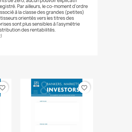
nts de zéro, aucun pouvoir explicatif
gistré. Par ailleurs, le co-moment d'ordre
associé à la classe des grandes (petites)
tisseurs orientés vers les titres des
ises sont plus sensibles à l'asymétrie
stribution des rentabilités.
ad
vorite_border
favorite_border