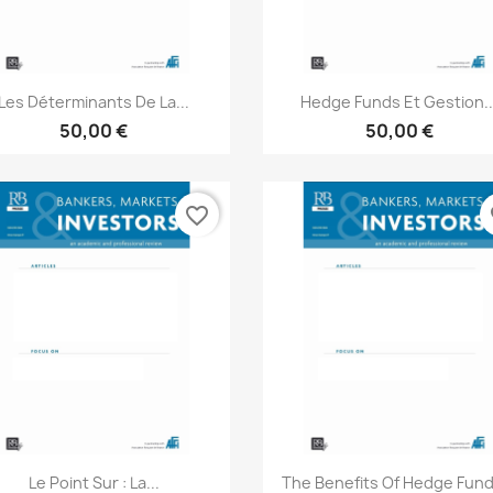
Aperçu rapide
Aperçu rapide


Les Déterminants De La...
Hedge Funds Et Gestion..
50,00 €
50,00 €
favorite_border
fa
Aperçu rapide
Aperçu rapide


Le Point Sur : La...
The Benefits Of Hedge Funds