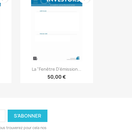
Aperçu rapide

La "fenêtre D'émission...
50,00 €
ous trouverez pour cela nos