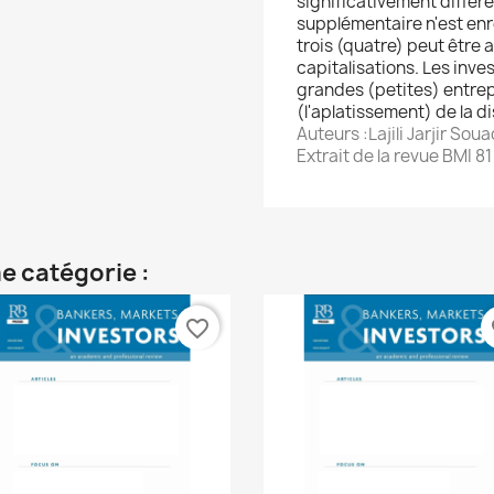
significativement différe
supplémentaire n'est enre
trois (quatre) peut être 
capitalisations. Les inves
grandes (petites) entrepr
(l'aplatissement) de la di
Auteurs :Lajili Jarjir Sou
Extrait de la revue BMI 81
e catégorie :
favorite_border
fa