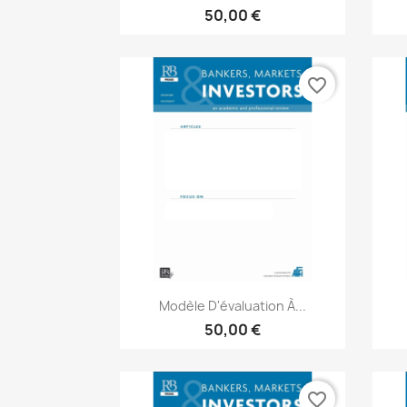
50,00 €
favorite_border
Aperçu rapide

Modèle D'évaluation À...
50,00 €
favorite_border