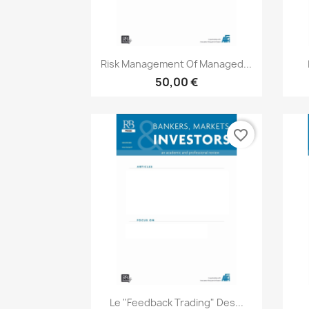
Aperçu rapide

Risk Management Of Managed...
50,00 €
favorite_border
Aperçu rapide

Le "feedback Trading" Des...