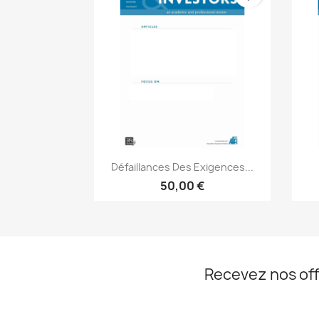
Aperçu rapide

Défaillances Des Exigences...
50,00 €
Recevez nos off