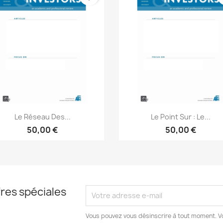
Aperçu rapide
Aperçu rapide


Le Réseau Des...
Le Point Sur : Le...
50,00 €
50,00 €
res spéciales
Vous pouvez vous désinscrire à tout moment. V