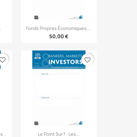
Aperçu rapide

.
Fonds Propres Économiques,...
50,00 €
vorite_border
favorite_border
Aperçu rapide

...
Le Point Sur? : Les...