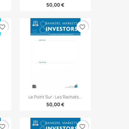
50,00 €
vorite_border
favorite_border
Aperçu rapide

Le Point Sur : Les Rachats...
50,00 €
vorite_border
favorite_border