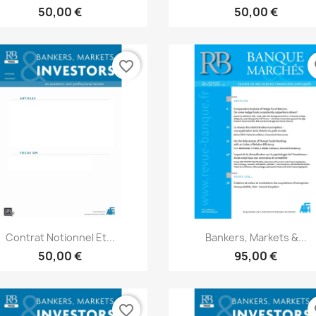
50,00 €
50,00 €
favorite_border
fa
Aperçu rapide
Aperçu rapide


Contrat Notionnel Et...
Bankers, Markets &...
50,00 €
95,00 €
favorite_border
fa