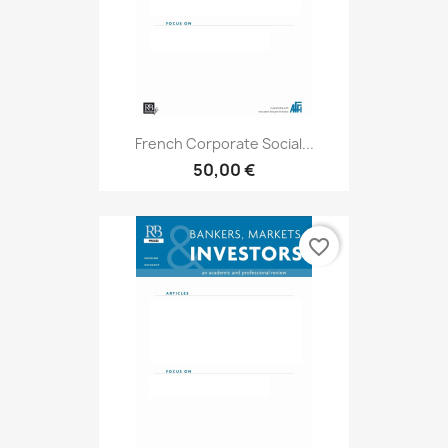
French Corporate Social...
50,00 €
favorite_border