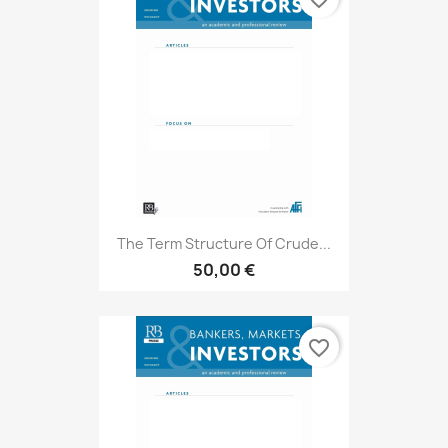
The Term Structure Of Crude...
50,00 €
favorite_border