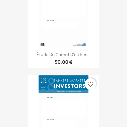
Étude Du Carnet D'ordres...
50,00 €
favorite_border