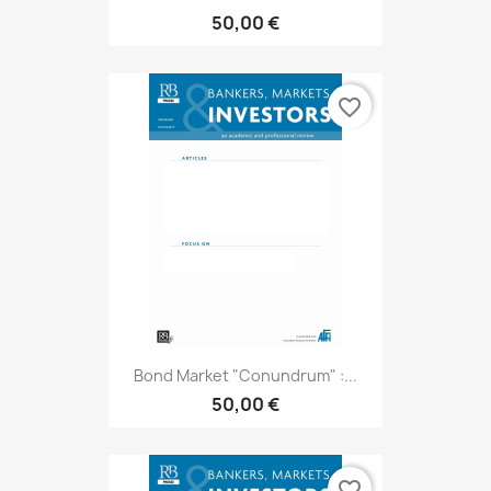
50,00 €
favorite_border
Bond Market "Conundrum" :...
50,00 €
favorite_border