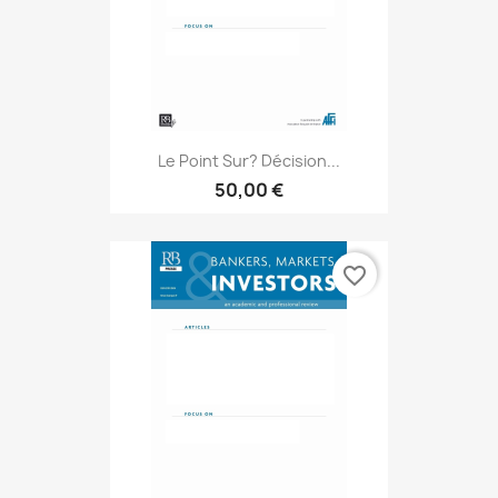
Le Point Sur? Décision...
50,00 €
favorite_border