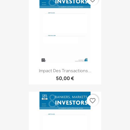
Impact Des Transactions...
50,00 €
favorite_border