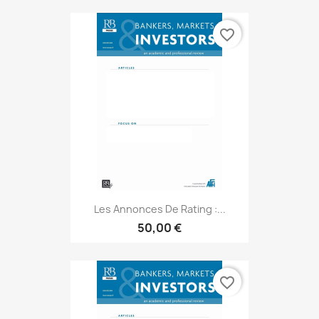
favorite_border
Les Annonces De Rating :...
50,00 €
favorite_border