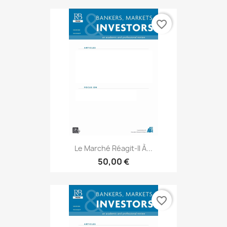
favorite_border
Le Marché Réagit-Il À...
50,00 €
favorite_border