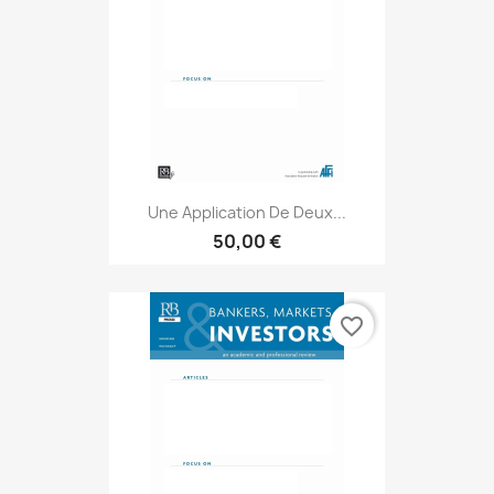
Une Application De Deux...
50,00 €
favorite_border