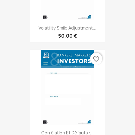
Volatility Smile Adjustment...
50,00 €
favorite_border
Corrélation Et Défauts :...