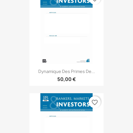
Dynamique Des Primes De...
50,00 €
favorite_border