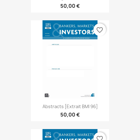
50,00 €
favorite_border
Abstracts [extrait BMI 96]
50,00 €
favorite_border