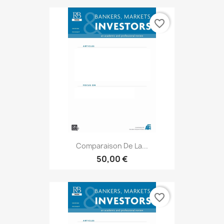
favorite_border
Comparaison De La...
50,00 €
favorite_border