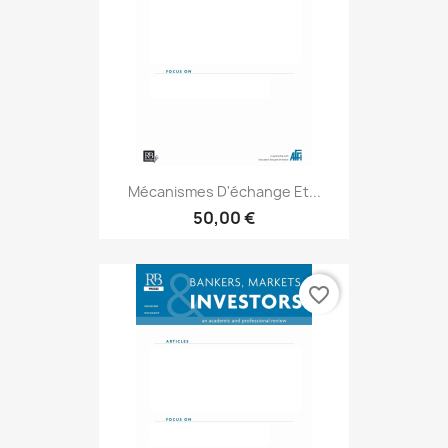
Mécanismes D'échange Et...
50,00 €
favorite_border