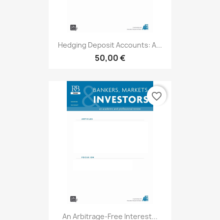
Hedging Deposit Accounts: A...
50,00 €
favorite_border
An Arbitrage-Free Interest...