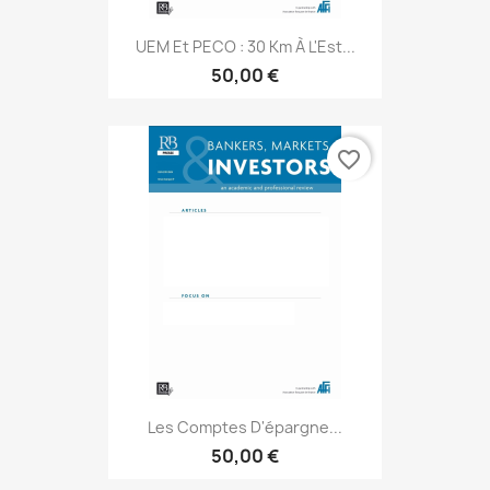
UEM Et PECO : 30 Km À L'Est...
50,00 €
favorite_border
Les Comptes D'épargne...
50,00 €