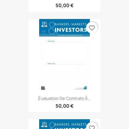
50,00 €
favorite_border
Évaluation De Contrats À...
50,00 €
favorite_border