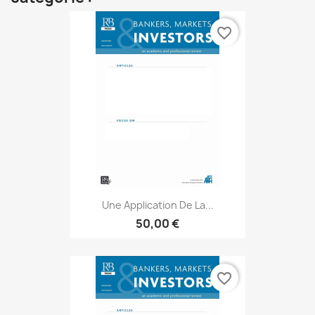
favorite_border
Une Application De La...
50,00 €
favorite_border