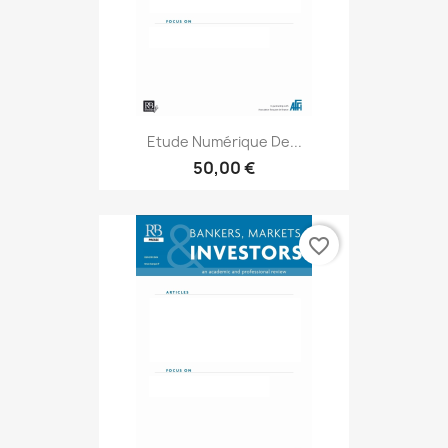
Etude Numérique De...
50,00 €
favorite_border