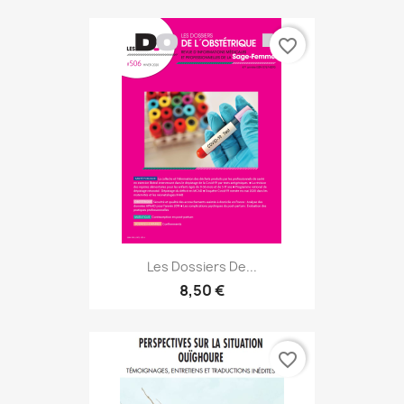
favorite_border
Les Dossiers De...
8,50 €
favorite_border