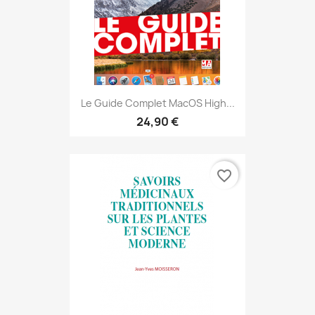
Le Guide Complet MacOS High...
24,90 €
favorite_border