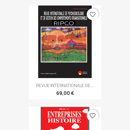
favorite_border
REVUE INTERNATIONALE DE...
69,00 €
favorite_border