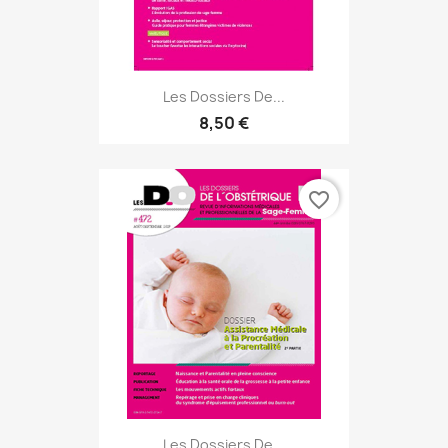
Les Dossiers De...
8,50 €
favorite_border
Les Dossiers De...