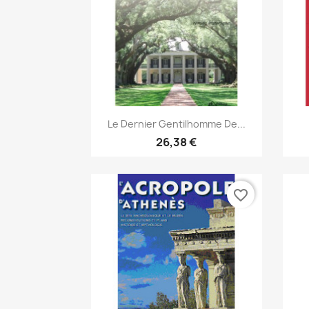
Aperçu rapide

Le Dernier Gentilhomme De...
26,38 €
favorite_border