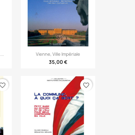
Aperçu rapide

..
Vienne, Ville Impériale
35,00 €
vorite_border
favorite_border