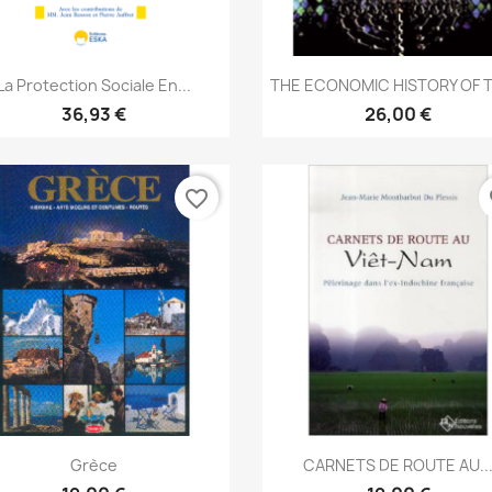
Aperçu rapide
Aperçu rapide


La Protection Sociale En...
THE ECONOMIC HISTORY OF T
36,93 €
26,00 €
favorite_border
fa
Aperçu rapide
Aperçu rapide


Grèce
CARNETS DE ROUTE AU..