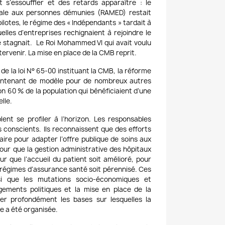
lait s’essouffler et des retards apparaître : le
cale aux personnes démunies (RAMED) restait
lotes, le régime des « Indépendants » tardait à
elles d’entreprises rechignaient à rejoindre le
 stagnait. Le Roi Mohammed VI qui avait voulu
intervenir. La mise en place de la CMB reprit.
de la loi N° 65-00 instituant la CMB, la réforme
aintenant de modèle pour de nombreux autres
ron 60 % de la population qui bénéficiaient d’une
lle.
nt se profiler à l’horizon. Les responsables
s conscients. Ils reconnaissent que des efforts
ire pour adapter l’offre publique de soins aux
pour que la gestion administrative des hôpitaux
ur que l’accueil du patient soit amélioré, pour
es régimes d’assurance santé soit pérennisé. Ces
si que les mutations socio-économiques et
ements politiques et la mise en place de la
ger profondément les bases sur lesquelles la
e a été organisée.