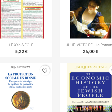
Aperçu rapide
Aperçu rapide


LE XXe SIECLE
JULIE-VICTOIRE - Le Roman.
5,22 €
24,00 €
favorite_border
fa