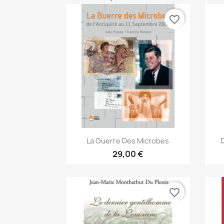
favorite_border
Aperçu rapide

La Guerre Des Microbes
29,00 €
favorite_border