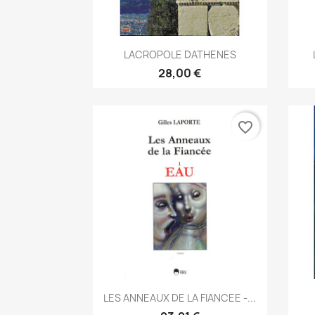
Aperçu rapide

LACROPOLE DATHENES
28,00 €
favorite_border
Aperçu rapide

LES ANNEAUX DE LA FIANCEE -...