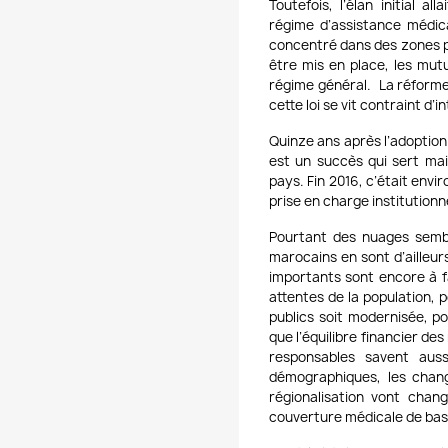
Toutefois,
l’élan initial al
régime d’assistance médi
concentré dans des zones pi
être mis en place, les mutu
régime général. La réforme
cette loi se vit contraint d’
Quinze ans après l’adoption 
est un succès qui sert m
pays. Fin 2016, c’était envi
prise en charge institutionne
Pourtant des nuages semble
marocains en sont d’ailleur
importants sont encore à fa
attentes de la population, 
publics soit modernisée, po
que l’équilibre financier d
responsables savent aus
démographiques, les chang
régionalisation vont chan
couverture médicale de bas