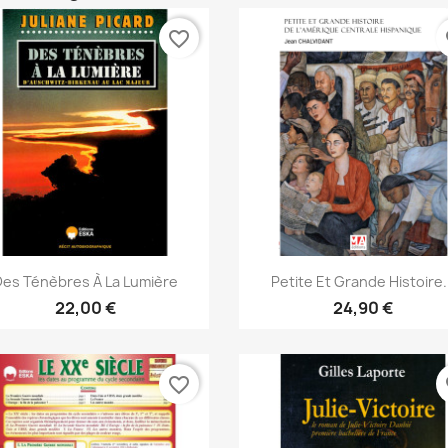
favorite_border
fa
Aperçu rapide
Aperçu rapide


Des Ténèbres À La Lumière
Petite Et Grande Histoire.
22,00 €
24,90 €
favorite_border
fa