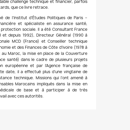
idable challenge technique et financier, parfois
ards, que ce livre retrace.
é de l’Institut d’Études Politiques de Paris –
nancière et spécialiste en assurance santé,
protection sociale. Il a été Consultant France
0 et depuis 1992), Directeur Général (1990 à
ionale MCD (France) et C
onseiller technique
nomie et des Finances de Côte d’Ivoire (1978 à
02 au Maroc, la mise en place de la Couverture
ce santé) dans le cadre de plusieurs projets
on européenne et par l’Agence française de
e date, il a effectué plus d’une vingtaine de
istance technique. Missions qui l’ont amené à
nsables Marocains impliqués dans la mise en
édicale de base et à participer à de très
.
vail avec ces autorités