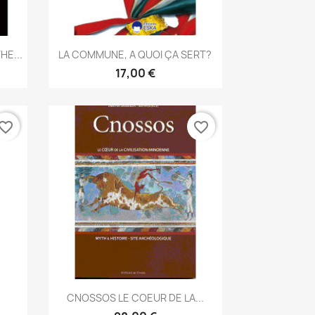
Aperçu rapide

HE...
LA COMMUNE, A QUOI ÇA SERT?
17,00 €
vorite_border
favorite_border
Aperçu rapide

.
CNOSSOS LE COEUR DE LA...