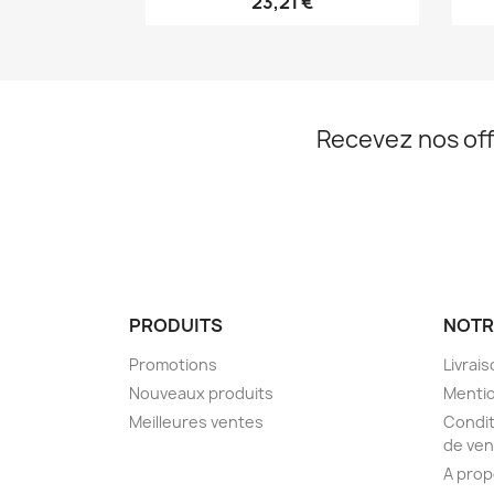
23,21 €
Recevez nos off
PRODUITS
NOTR
Promotions
Livrai
Nouveaux produits
Mentio
Meilleures ventes
Condit
de ven
A pro