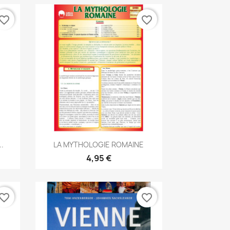
vorite_border
favorite_border
Aperçu rapide

..
LA MYTHOLOGIE ROMAINE
4,95 €
vorite_border
favorite_border