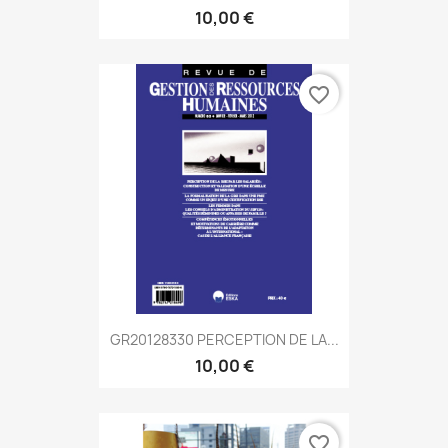
10,00 €
favorite_border
GR20128330 PERCEPTION DE LA...
10,00 €
favorite_border