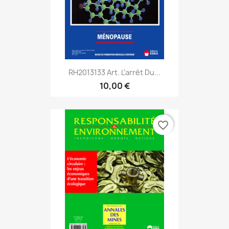
RH2013133 Art. L’arrêt Du...
10,00 €
favorite_border