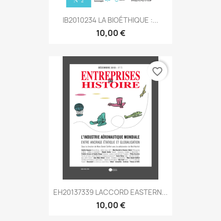
IB2010234 LA BIOÉTHIQUE :...
10,00 €
favorite_border
EH20137339 LACCORD EASTERN...
10,00 €