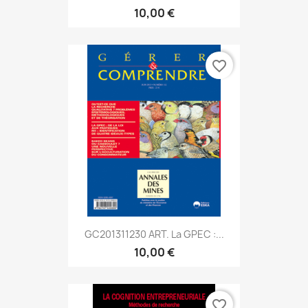
10,00 €
favorite_border
GC201311230 ART. La GPEC :...
10,00 €
favorite_border