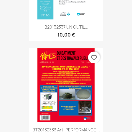
IB20132337 UN OUTIL...
10,00 €
favorite_border
BT20132333 Art. PERFORMANCE...