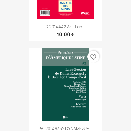
RI2014442 Art. Les...
10,00 €
favorite_border
PAL20149332 DYNAMIQUE...