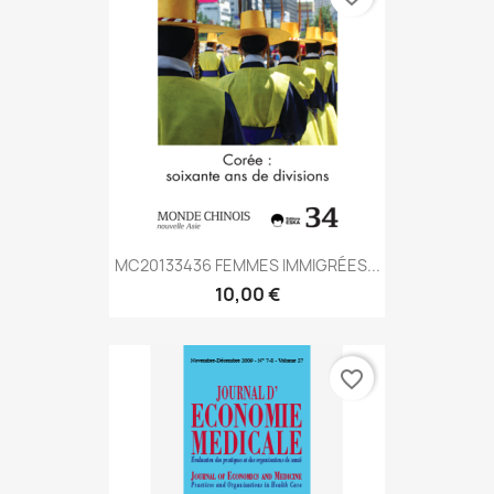
MC20133436 FEMMES IMMIGRÉES...
10,00 €
favorite_border