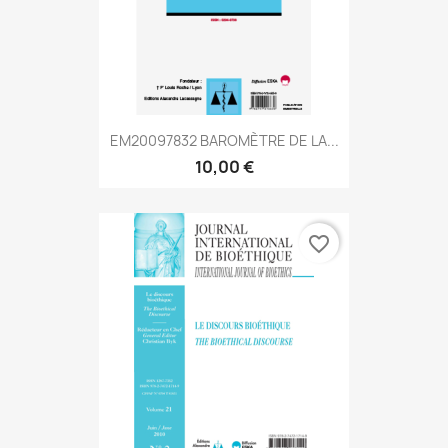
EM20097832 BAROMÈTRE DE LA...
10,00 €
favorite_border