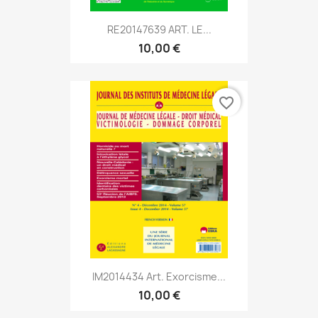
RE20147639 ART. LE...
10,00 €
favorite_border
IM2014434 Art. Exorcisme...
10,00 €