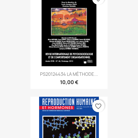
PS20124434 LA MÉTHODE...
10,00 €
favorite_border