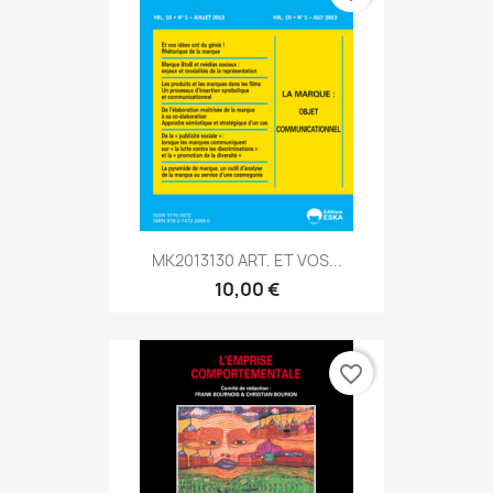
MK2013130 ART. ET VOS...
10,00 €
favorite_border