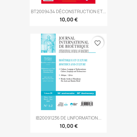
BT2009434 DÉCONSTRUCTION ET...
10,00 €
favorite_border
IB20091236 DE LINFORMATION...
10,00 €