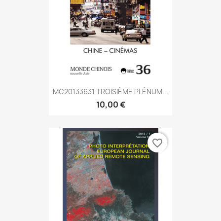
MC20133631 TROISIÈME PLÉNUM...
10,00 €
favorite_border