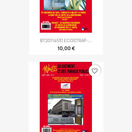
BT20114531 ECOSTRAP :...
10,00 €
favorite_border