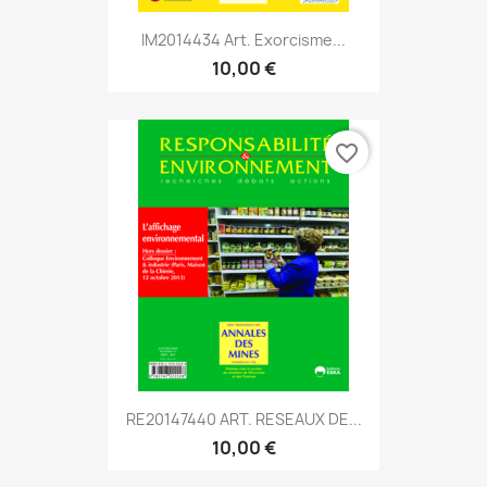
IM2014434 Art. Exorcisme...
10,00 €
favorite_border
RE20147440 ART. RESEAUX DE...
10,00 €