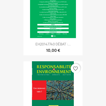
EH20147740 DÉBAT :...
10,00 €
favorite_border