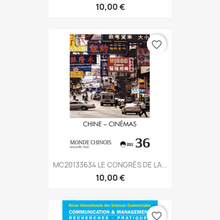
10,00 €
favorite_border
MC20133634 LE CONGRÈS DE LA...
10,00 €
favorite_border