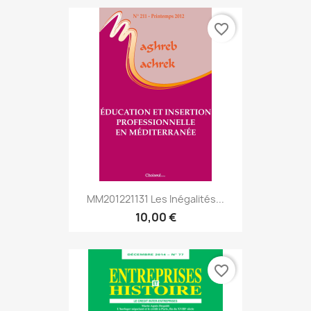
favorite_border
MM201221131 Les Inégalités...
10,00 €
favorite_border