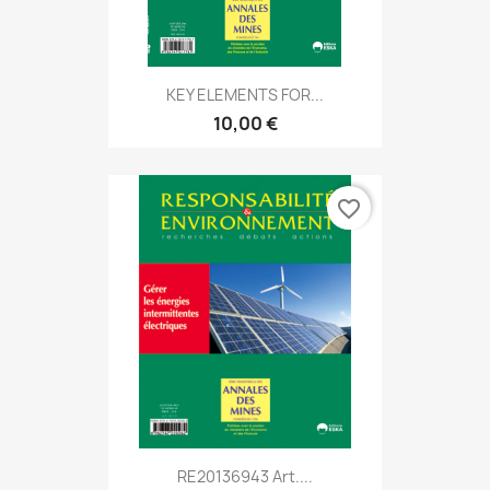
KEY ELEMENTS FOR...
10,00 €
favorite_border
RE20136943 Art....