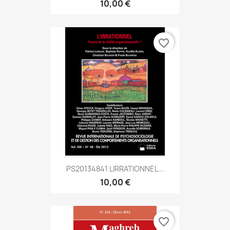
10,00 €
favorite_border
PS20134841 LIRRATIONNEL...
10,00 €
favorite_border