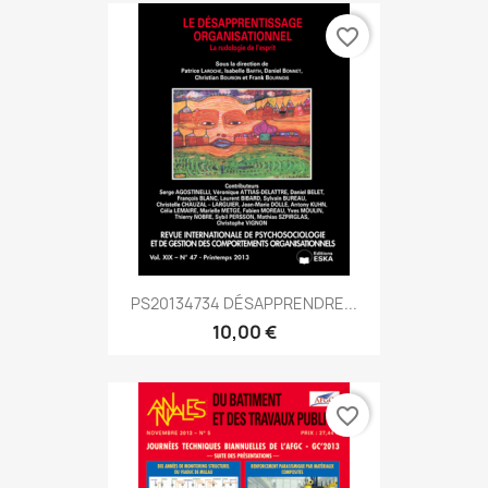
favorite_border
PS20134734 DÉSAPPRENDRE...
10,00 €
favorite_border