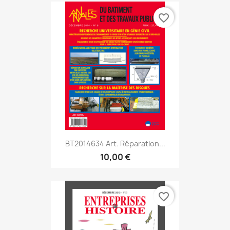
favorite_border
BT2014634 Art. Réparation...
10,00 €
favorite_border