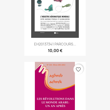
EH20137341 PARCOURS...
10,00 €
favorite_border