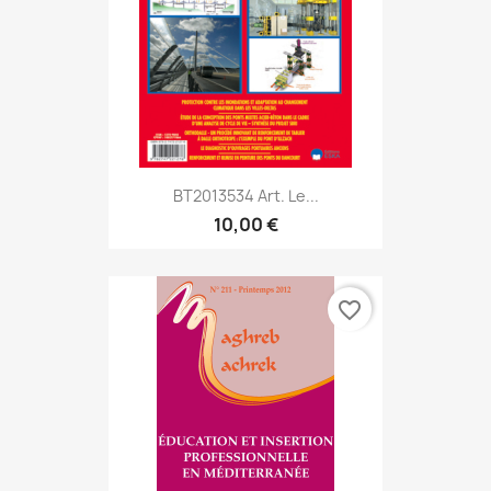
BT2013534 Art. Le...
10,00 €
favorite_border