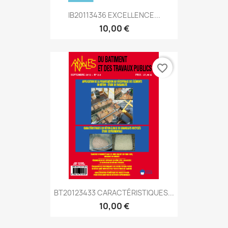
IB20113436 EXCELLENCE...
10,00 €
favorite_border
BT20123433 CARACTÉRISTIQUES...
10,00 €