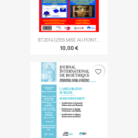
BT201412355 MISE AU POINT...
10,00 €
favorite_border