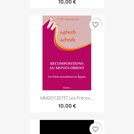
10,00 €
favorite_border
MM201120737 Les Frères...
10,00 €
favorite_border