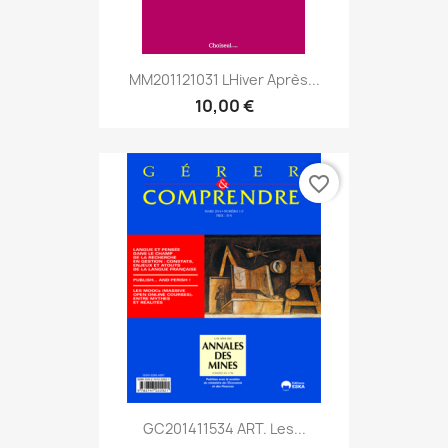
MM201121031 Lhiver Après...
10,00 €
favorite_border
GC201411534 ART. Les...