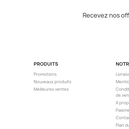
Recevez nos off
PRODUITS
NOTR
Promotions
Livrai
Nouveaux produits
Mentio
Meilleures ventes
Condit
de ven
A pro
Paieme
Conta
Plan d