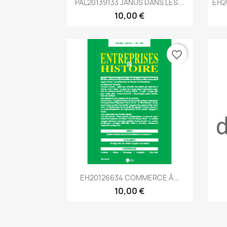

PAL20139133 JANUS DANS LES...
EH2
10,00 €
favorite_border
Aperçu rapide

EH20126634 COMMERCE À...
10,00 €