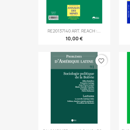
Aperçu rapide

RE20137140 ART. REACH :...
10,00 €
favorite_border
Aperçu rapide