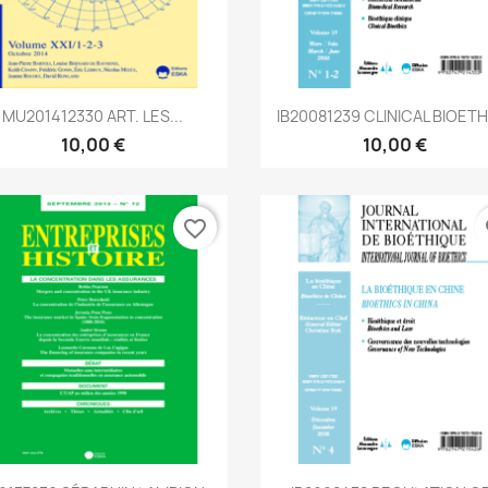
Aperçu rapide
Aperçu rapide


MU201412330 ART. LES...
IB20081239 CLINICAL BIOET
10,00 €
10,00 €
favorite_border
fa
Aperçu rapide
Aperçu rapide