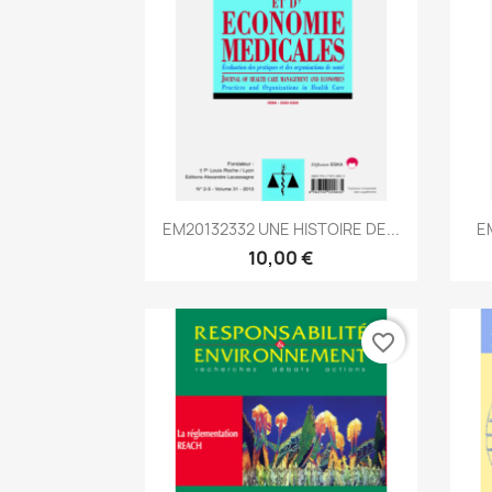
Aperçu rapide

EM20132332 UNE HISTOIRE DE...
E
10,00 €
favorite_border