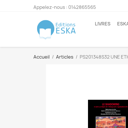
Appelez-nous :
0142865565
LIVRES
ESK
Accueil
Articles
PS201348S32 UNE ET