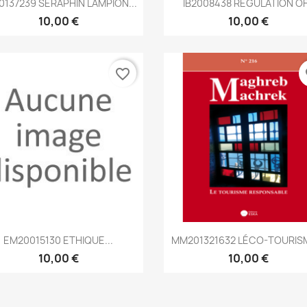


0137239 SÉRAPHIN LAMPION...
IB2008438 REGULATION OF.
10,00 €
10,00 €
favorite_border
fa
Aperçu rapide
Aperçu rapide


EM20015130 ETHIQUE...
MM201321632 LÉCO-TOURISM
10,00 €
10,00 €