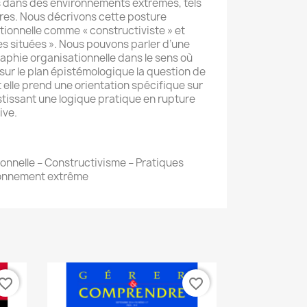
s dans des environnements extrêmes, tels
ires. Nous décrivons cette posture
ionnelle comme « constructiviste » et
es situées ». Nous pouvons parler d’une
aphie organisationnelle dans le sens où
e sur le plan épistémologique la question de
rt elle prend une orientation spécifique sur
stissant une logique pratique en rupture
ive.
nnelle – Constructivisme – Pratiques
ironnement extrême
vorite_border
favorite_border