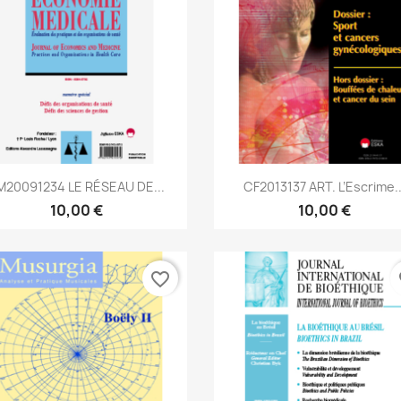
Aperçu rapide
Aperçu rapide


M20091234 LE RÉSEAU DE...
CF2013137 ART. L’Escrime..
10,00 €
10,00 €
favorite_border
fa