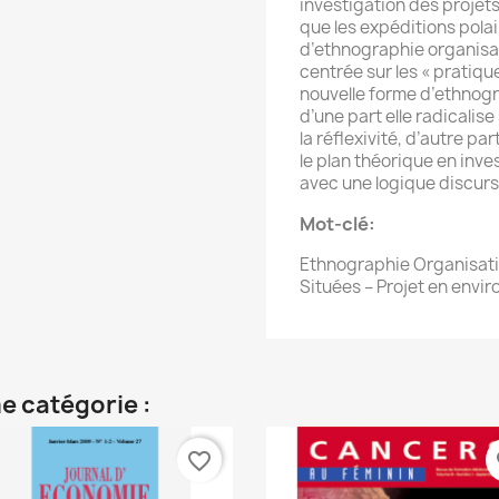
investigation des projet
que les expéditions pola
d’ethnographie organisat
centrée sur les « pratiqu
nouvelle forme d’ethnogr
d’une part elle radicalis
la réflexivité, d’autre pa
le plan théorique en inve
avec une logique discurs
Mot-clé
:
Ethnographie Organisatio
Situées – Projet en env
e catégorie :
favorite_border
fa