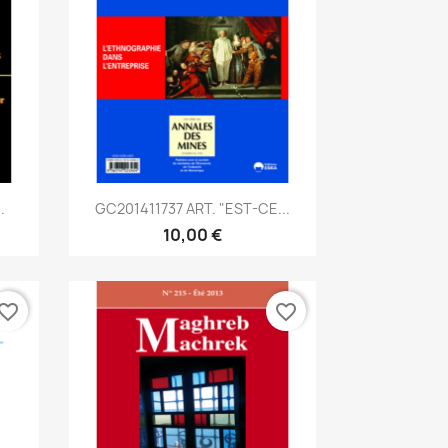
Aperçu rapide

.
GC201411737 ART. "EST-CE...
10,00 €
vorite_border
favorite_border