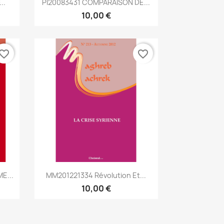

..
PI20083431 COMPARAISON DE...
10,00 €
vorite_border
favorite_border
Aperçu rapide

E...
MM201221334 Révolution Et...
10,00 €