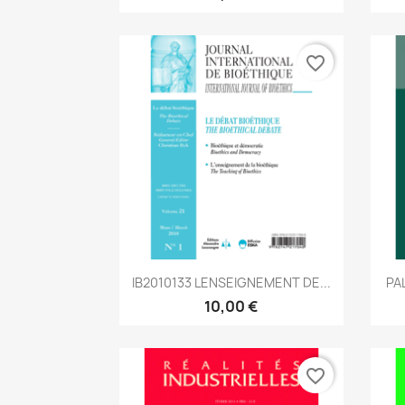
favorite_border
Aperçu rapide

IB2010133 LENSEIGNEMENT DE...
PA
10,00 €
favorite_border