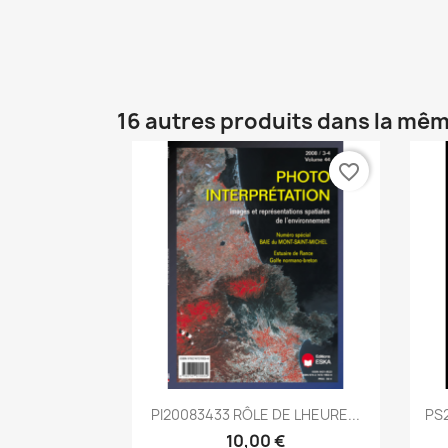
16 autres produits dans la mêm
favorite_border
Aperçu rapide

PI20083433 RÔLE DE LHEURE...
PS
10,00 €