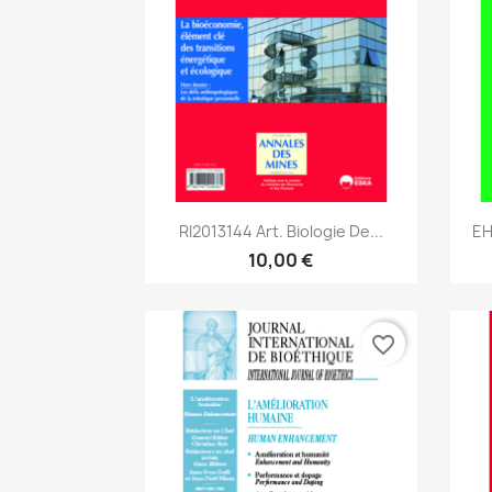
Aperçu rapide

RI2013144 Art. Biologie De...
EH
10,00 €
favorite_border