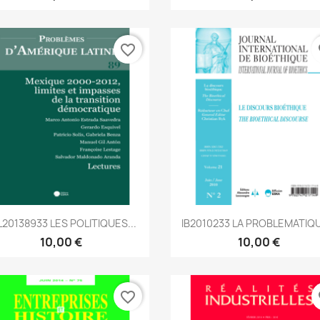
favorite_border
fa
Aperçu rapide
Aperçu rapide


L20138933 LES POLITIQUES...
IB2010233 LA PROBLEMATIQU
10,00 €
10,00 €
favorite_border
fa