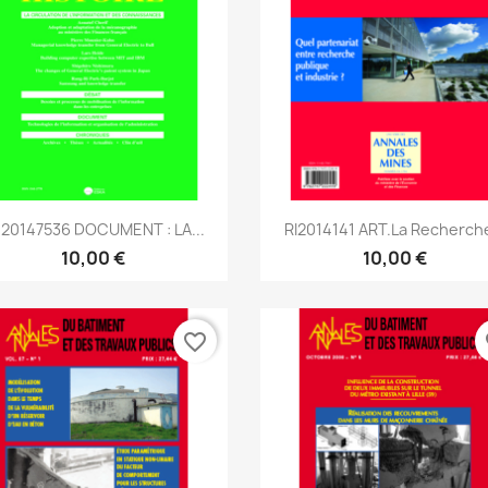
Aperçu rapide
Aperçu rapide


20147536 DOCUMENT : LA...
RI2014141 ART.La Recherche
10,00 €
10,00 €
favorite_border
fa