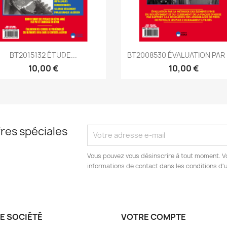
Aperçu rapide
Aperçu rapide


BT2015132 ÉTUDE...
BT2008530 ÉVALUATION PAR L
10,00 €
10,00 €
res spéciales
Vous pouvez vous désinscrire à tout moment. V
informations de contact dans les conditions d'ut
E SOCIÉTÉ
VOTRE COMPTE