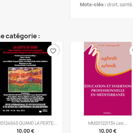
Mots-clés :
droit, santé
e catégorie :
favorite_border
fa
Aperçu rapide
Aperçu rapide


20124645 QUAND LA PERTE...
MM201221134 Les...
10,00 €
10,00 €