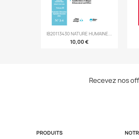
Aperçu rapide

IB20113430 NATURE HUMAINE...
10,00 €
Recevez nos off
PRODUITS
NOTR