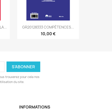
Aperçu rapide

A...
GR20128333 COMPÉTENCES...
10,00 €
ous trouverez pour cela nos
ilisation du site.
INFORMATIONS