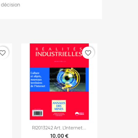
, décision
vorite_border
favorite_border
Aperçu rapide

RI2013242 Art. L’Internet...
10,00 €