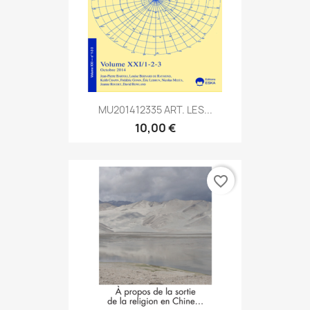
MU201412335 ART. LES...
10,00 €
favorite_border