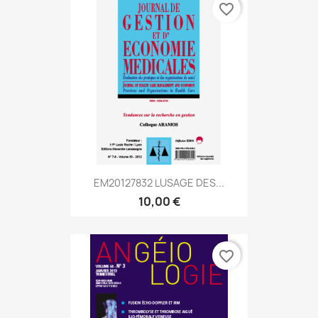
favorite_border
EM20127832 LUSAGE DES...
10,00 €
favorite_border