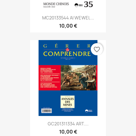
MC20133544 AI WEWEI,...
10,00 €
favorite_border
GC201311334 ART....
10,00 €