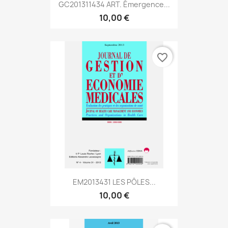
GC201311434 ART. Émergence...
10,00 €
favorite_border
EM2013431 LES PÔLES...
10,00 €