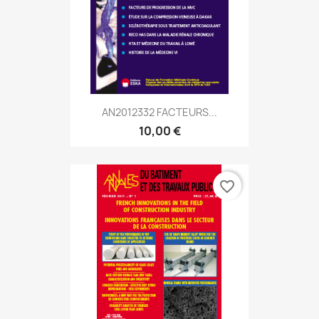
AN2012332 FACTEURS...
10,00 €
favorite_border