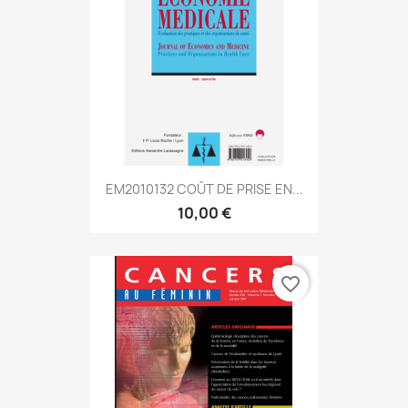
EM2010132 COÛT DE PRISE EN...
10,00 €
favorite_border