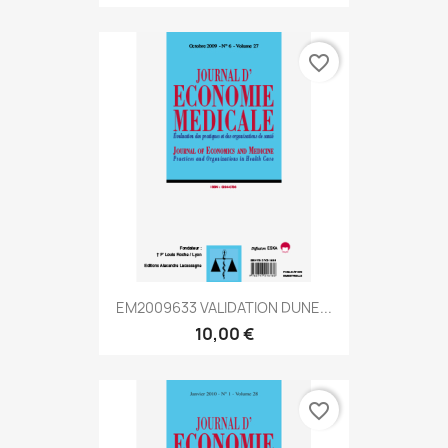
favorite_border
EM2009633 VALIDATION DUNE...
10,00 €
favorite_border