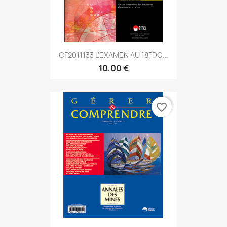
CF2011133 L'EXAMEN AU 18FDG...
10,00 €
favorite_border