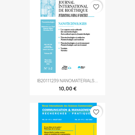
favorite_border
IB20111239 NANOMATERIALS...
10,00 €
favorite_border