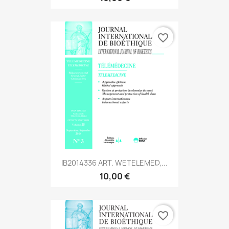
favorite_border
IB2014336 ART. WETELEMED,...
10,00 €
favorite_border