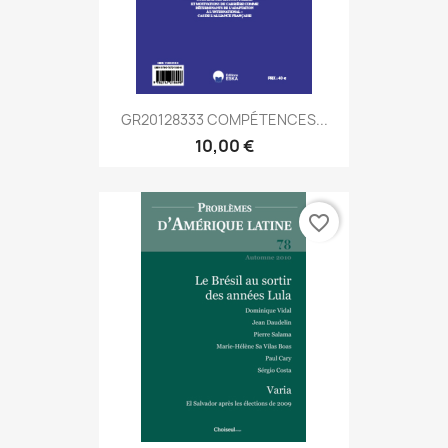
GR20128333 COMPÉTENCES...
10,00 €
favorite_border