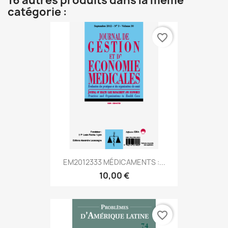
16 autres produits dans la même
catégorie :
favorite_border
EM2012333 MÉDICAMENTS :...
10,00 €
favorite_border