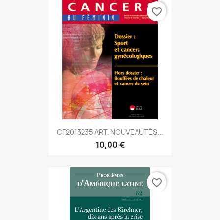
favorite_border
CF2013235 ART. NOUVEAUTÉS...
10,00 €
favorite_border