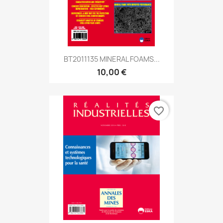
BT2011135 MINERAL FOAMS...
10,00 €
favorite_border