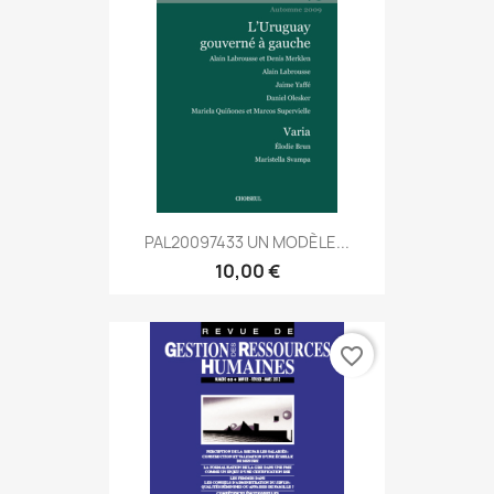
PAL20097433 UN MODÈLE...
10,00 €
favorite_border