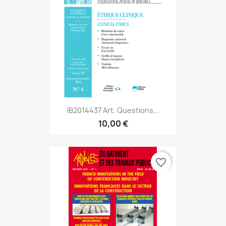
IB2014437 Art. Questions...
10,00 €
favorite_border