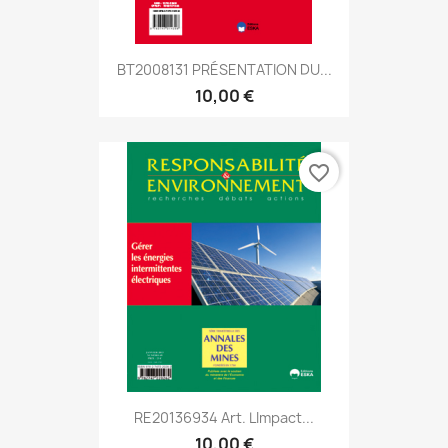
BT2008131 PRÉSENTATION DU...
10,00 €
favorite_border
RE20136934 Art. Limpact...
10,00 €