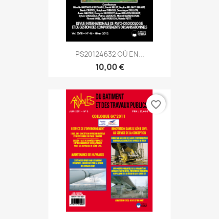
PS20124632 OÙ EN...
10,00 €
favorite_border