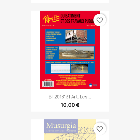
favorite_border
BT2013131 Art. Les...
10,00 €
favorite_border