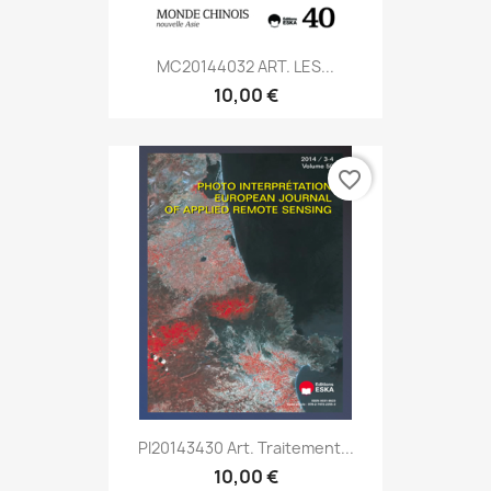
MC20144032 ART. LES...
10,00 €
favorite_border
PI20143430 Art. Traitement...
10,00 €