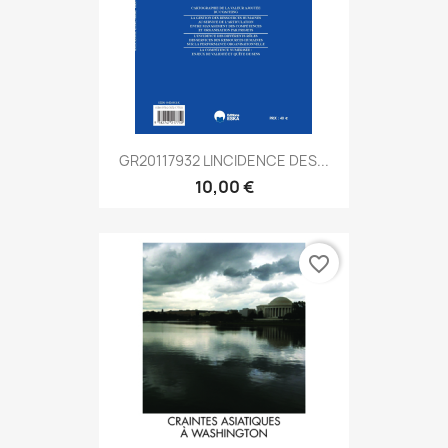
GR20117932 LINCIDENCE DES...
10,00 €
favorite_border