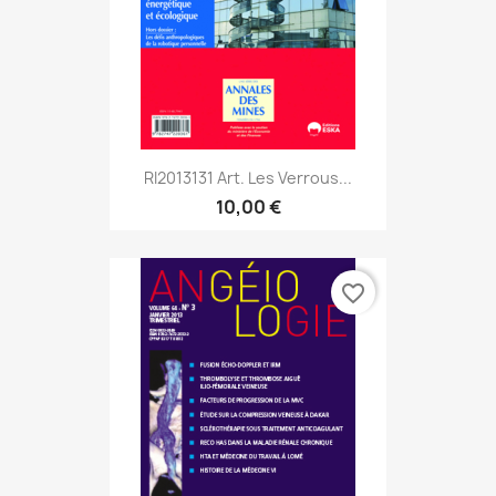
RI2013131 Art. Les Verrous...
10,00 €
favorite_border