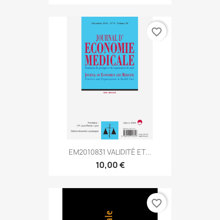
favorite_border
EM2010831 VALIDITÉ ET...
10,00 €
favorite_border