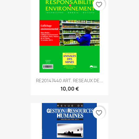
favorite_border
RE20147440 ART. RESEAUX DE...
10,00 €
favorite_border