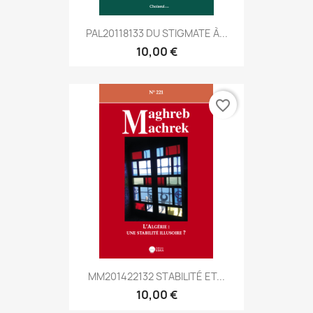
PAL20118133 DU STIGMATE À...
10,00 €
favorite_border
MM201422132 STABILITÉ ET...
10,00 €