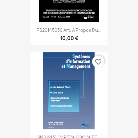
PS20145039 Art. A Propos Du...
10,00 €
favorite_border
SI2012131 CAPITAL SOCIAL ET...