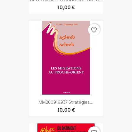
10,00 €
favorite_border
MM200919937 Stratégies...
10,00 €