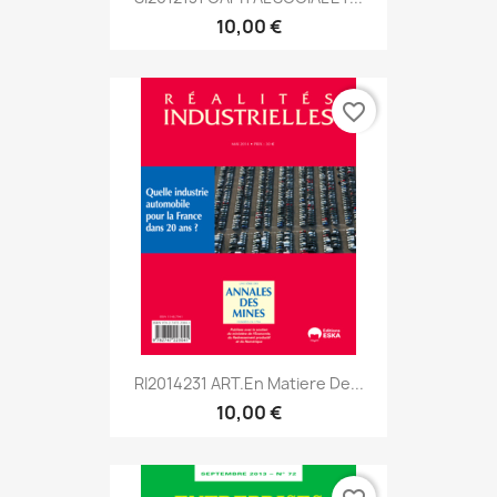
10,00 €
favorite_border
RI2014231 ART.En Matiere De...
10,00 €