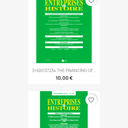
favorite_border
EH20137234 THE FINANCING OF...
10,00 €
favorite_border