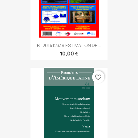
BT201412339 ESTIMATION DE...
10,00 €
favorite_border