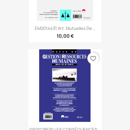
EM2014431 Art. Mutuelles De...
10,00 €
favorite_border
GR20128530 LES CONSÉQUENCES...