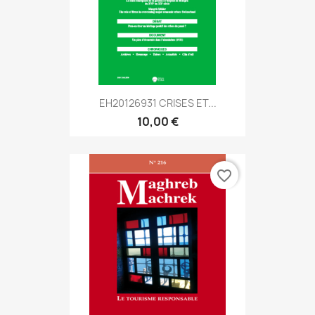
EH20126931 CRISES ET...
10,00 €
favorite_border