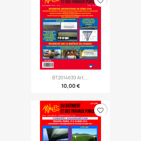
favorite_border
BT2014630 Art....
10,00 €
favorite_border