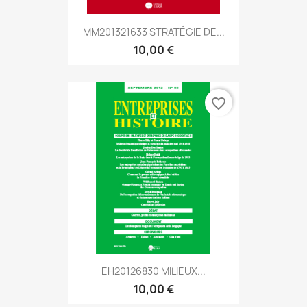
MM201321633 STRATÉGIE DE...
10,00 €
favorite_border
EH20126830 MILIEUX...
10,00 €