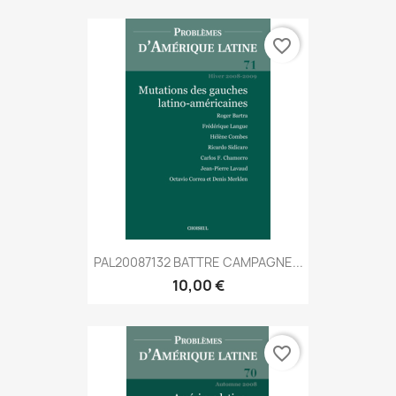
favorite_border
PAL20087132 BATTRE CAMPAGNE...
10,00 €
favorite_border