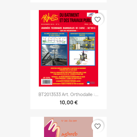
favorite_border
BT2013533 Art. Orthodalle :...
10,00 €
favorite_border