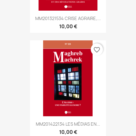
MM201321534 CRISE AGRAIRE,...
10,00 €
favorite_border
MM201422134 LES MÉDIAS EN...
10,00 €