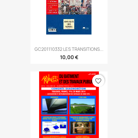
GC201110332 LES TRANSITIONS...
10,00 €
favorite_border