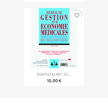
favorite_border
EM2014132 ART. DU...
10,00 €