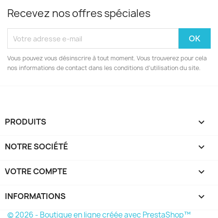
Recevez nos offres spéciales
Vous pouvez vous désinscrire à tout moment. Vous trouverez pour cela
nos informations de contact dans les conditions d'utilisation du site.
PRODUITS

NOTRE SOCIÉTÉ

VOTRE COMPTE

INFORMATIONS
keyboard_arrow_down
© 2026 - Boutique en ligne créée avec PrestaShop™