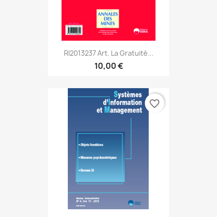
RI2013237 Art. La Gratuité...
10,00 €
favorite_border