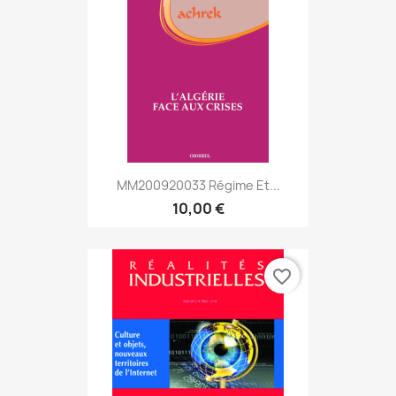
MM200920033 Régime Et...
10,00 €
favorite_border