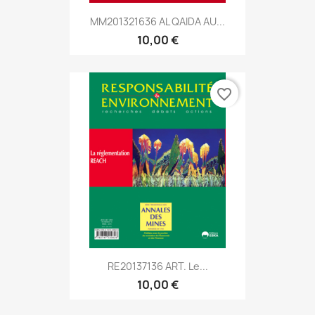
MM201321636 AL QAIDA AU...
10,00 €
favorite_border
RE20137136 ART. Le...
10,00 €