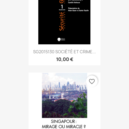
SG2015130 SOCIÉTÉ ET CRIME...
10,00 €
favorite_border