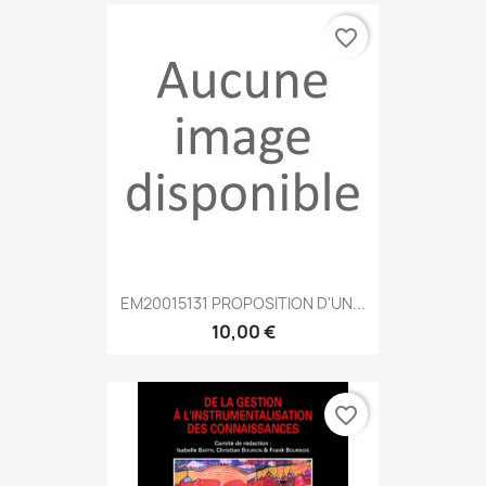
favorite_border
EM20015131 PROPOSITION D'UN...
10,00 €
favorite_border