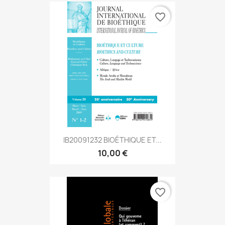
favorite_border
IB20091232 BIOÉTHIQUE ET...
10,00 €
favorite_border