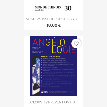
MC20123033 POURQUOI LESSEC...
10,00 €
favorite_border
AN2009132 PREVENTION DU...