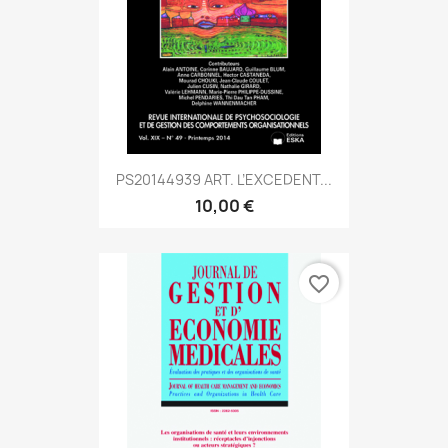
PS20144939 ART. L’EXCEDENT...
10,00 €
favorite_border