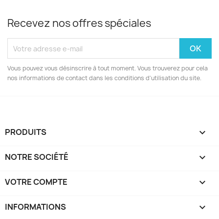
Recevez nos offres spéciales
Vous pouvez vous désinscrire à tout moment. Vous trouverez pour cela
nos informations de contact dans les conditions d'utilisation du site.
PRODUITS

NOTRE SOCIÉTÉ

VOTRE COMPTE

INFORMATIONS
keyboard_arrow_down