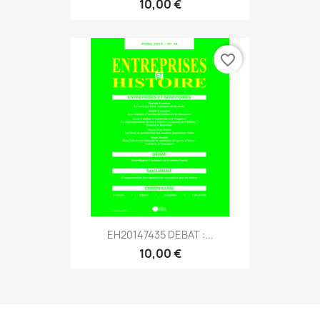
10,00 €
favorite_border
EH20147435 DEBAT :...
10,00 €