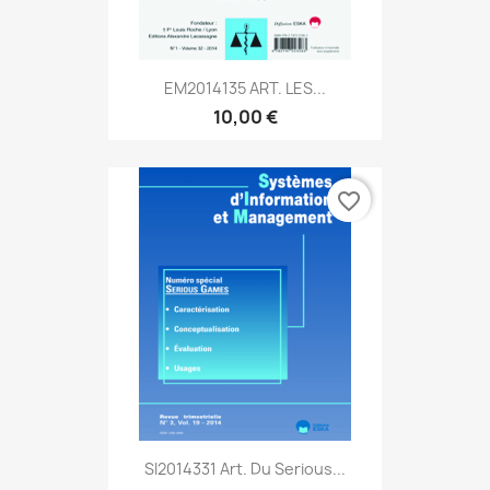
EM2014135 ART. LES...
10,00 €
favorite_border
SI2014331 Art. Du Serious...