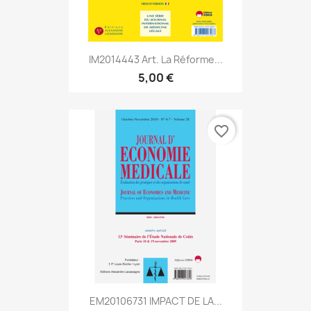
IM2014443 Art. La Réforme...
5,00 €
favorite_border
EM20106731 IMPACT DE LA...