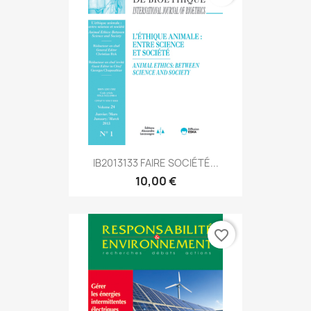
IB2013133 FAIRE SOCIÉTÉ...
10,00 €
favorite_border