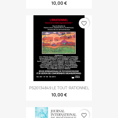
10,00 €
favorite_border
PS20134849 LE TOUT-RATIONNEL
10,00 €
favorite_border