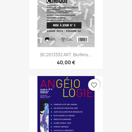
BC2013332 ART. Biofilms...
40,00 €
favorite_border