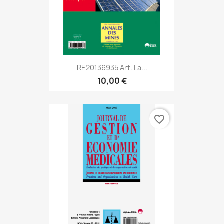
RE20136935 Art. La...
10,00 €
favorite_border