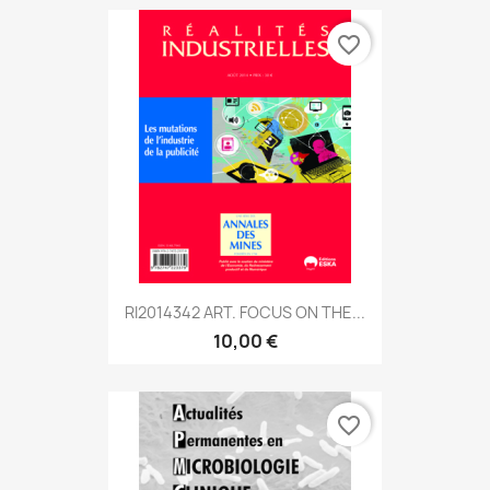
favorite_border
RI2014342 ART. FOCUS ON THE...
10,00 €
favorite_border