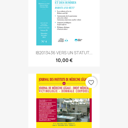
IB2013436 VERS UN STATUT...
10,00 €
favorite_border