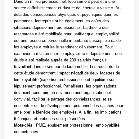
Dans un milieu professionnel, lépuisement peut être une
source daffaiblissement et dusure de lénergie « vitale ». Au-
delà des conséquences physiques et psychiques pour les
personnes, lentreprise subit également les coûts des
situations dépuisement professionnel. La théorie des
ressources a été mobilisée pour justifier que lemployabilité
est une ressource personnelle importante susceptible daider
les employés à réduire le sentiment dépuisement. Pour
examiner la relation entre lemployabilité et lépuisement, une
étude a été réalisée auprès de 209 salariés français
travaillant dans le secteur de lautomobile. Les résultats de
cette étude démontrent limpact négatif de deux facettes de
lemployabilité (expertise professionnelle et équilibre) sur
lépuisement professionnel. Par ailleurs, les organisations
devraient construire un environnement organisationnel
convivial, faciliter le partage des connaissances, et se
concentrer sur le développement personnel des salariés pour
améliorer le bienêtre des employés. A la fin, les implications
théoriques et pratiques sont présentées.
Mots-clés
:
PME, épuisement professionnel, employabilité,
compétences.