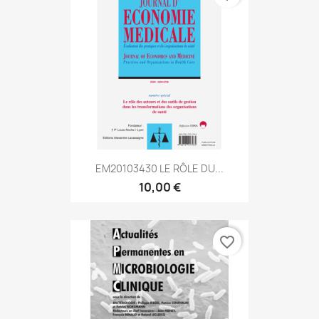
EM20103430 LE RÔLE DU...
10,00 €
favorite_border