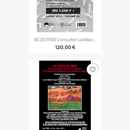
BC2013100 Consulter La Mise...
120,00 €
favorite_border