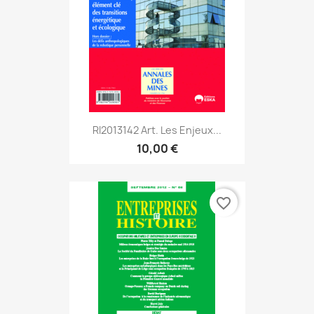
RI2013142 Art. Les Enjeux...
10,00 €
favorite_border