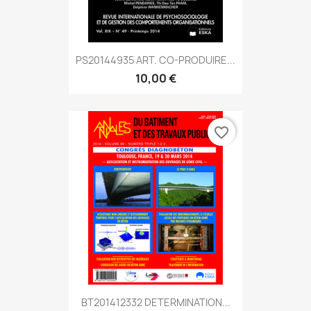
PS20144935 ART. CO-PRODUIRE...
10,00 €
favorite_border
BT201412332 DETERMINATION...