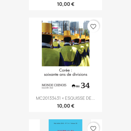
10,00 €
favorite_border
MC20133431 « ESQUISSE DE...
10,00 €
favorite_border