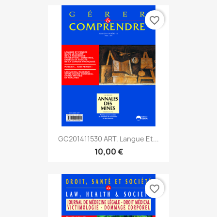
favorite_border
GC201411530 ART. Langue Et...
10,00 €
favorite_border