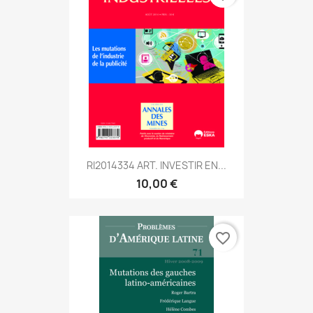
RI2014334 ART. INVESTIR EN...
10,00 €
favorite_border