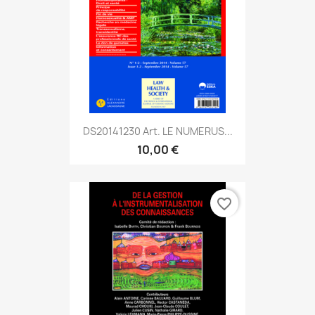
DS20141230 Art. LE NUMERUS...
10,00 €
favorite_border