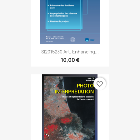
SI2015230 Art. Enhancing...
10,00 €
favorite_border