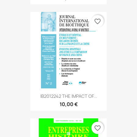
favorite_border
IB2012242 THE IMPACT OF...
10,00 €
favorite_border