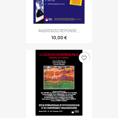
AN2009232 REPONSE...
10,00 €
favorite_border