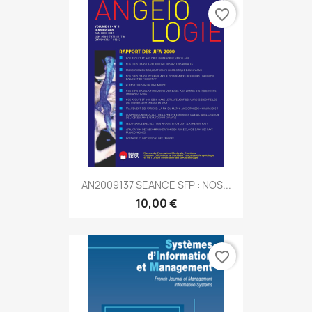
favorite_border
AN2009137 SEANCE SFP : NOS...
10,00 €
favorite_border