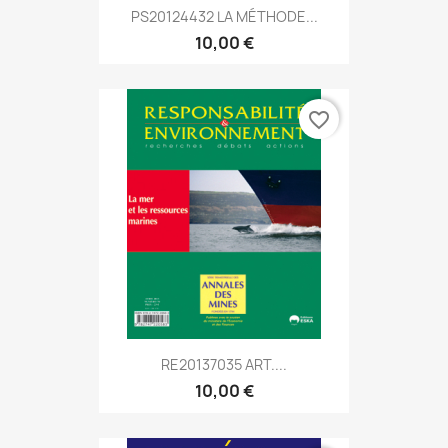
PS20124432 LA MÉTHODE...
10,00 €
favorite_border
RE20137035 ART....
10,00 €