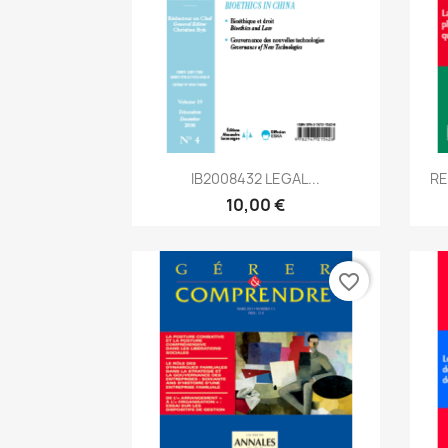
Aperçu rapide

IB2008432 LEGAL...
RE
10,00 €
favorite_border