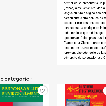
permet de se présenter à un pu
(l'
ethos
) ainsi véhiculée vise à
langue/culture d'origine des en
particularité d'être dénuée de f
idéale a-t-elle des chances de 
connue est sa pratique de la l
présentations que s'échangent 
appartenant à des pays aussi d
France et la Chine, montre que 
unes et des autres ne sont gu
rarement abordée, celle de la p
démarche de persuasion a été 
e catégorie :
favorite_border
fa