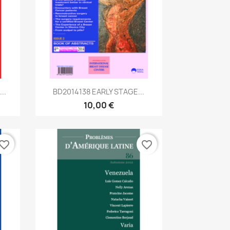
Aperçu rapide

..
BD2014138 EARLY STAGE...
10,00 €
vorite_border
favorite_border