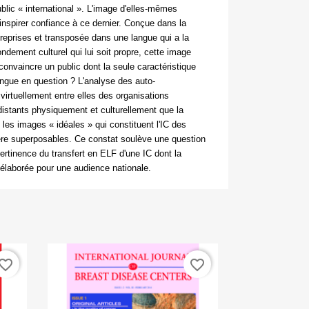
blic « international ». L'image d'elles-mêmes
 inspirer confiance à ce dernier. Conçue dans la
treprises et transposée dans une langue qui a la
ondement culturel qui lui soit propre, cette image
convaincre un public dont la seule caractéristique
angue en question ? L'analyse des auto-
virtuellement entre elles des organisations
istants physiquement et culturellement que la
les images « idéales » qui constituent l'IC des
ère superposables. Ce constat soulève une question
ertinence du transfert en ELF d'une IC dont la
élaborée pour une audience nationale.
vorite_border
favorite_border