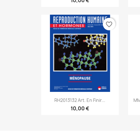
10,00 €
favorite_border
Aperçu rapide

RH2013132 Art. En Finir...
MM
10,00 €