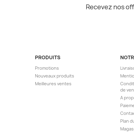
Recevez nos off
PRODUITS
NOTR
Promotions
Livrai
Nouveaux produits
Mentio
Meilleures ventes
Condit
de ven
A pro
Paieme
Conta
Plan d
Magas