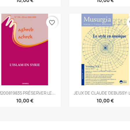
10,00 €
10,00 €
favorite_border
fa
Aperçu rapide
Aperçu rapide


200819835 PRÉSERVER LE...
JEUX DE CLAUDE DEBUSSY: L
10,00 €
10,00 €