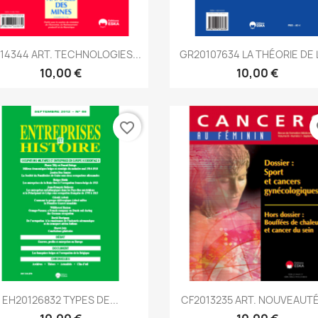
Aperçu rapide
Aperçu rapide


014344 ART. TECHNOLOGIES...
GR20107634 LA THÉORIE DE L
10,00 €
10,00 €
favorite_border
fa
Aperçu rapide
Aperçu rapide


EH20126832 TYPES DE...
CF2013235 ART. NOUVEAUTÉS