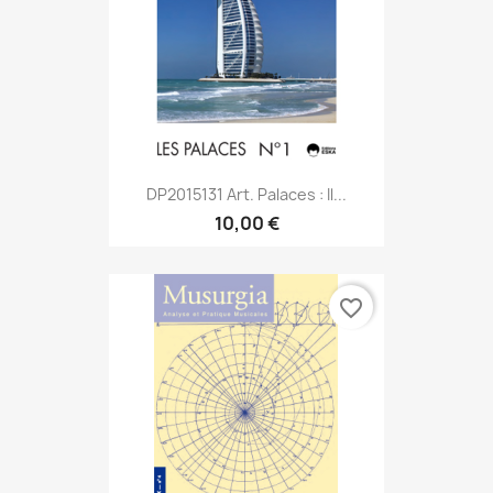
DP2015131 Art. Palaces : Il...
10,00 €
favorite_border