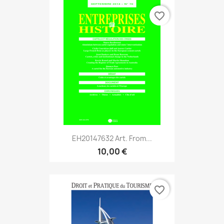
favorite_border
EH20147632 Art. From...
10,00 €
favorite_border