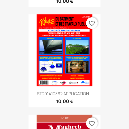
10,00 €
favorite_border
BT201412362 APPLICATION...
10,00 €
favorite_border