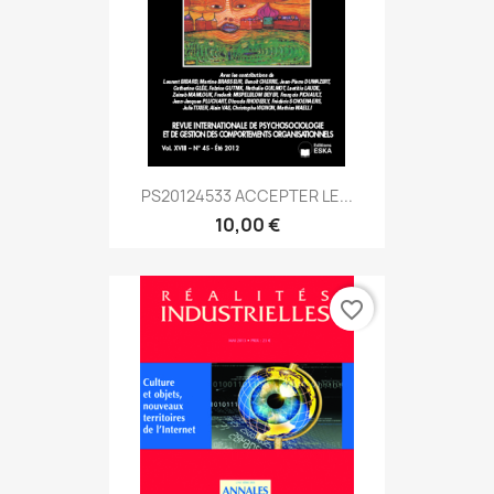
PS20124533 ACCEPTER LE...
10,00 €
favorite_border