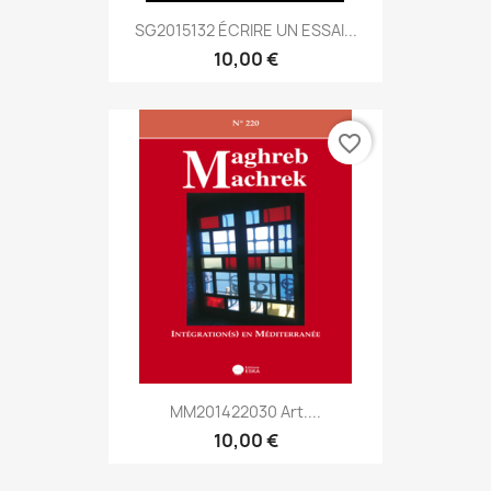
SG2015132 ÉCRIRE UN ESSAI...
10,00 €
favorite_border
MM201422030 Art....
10,00 €