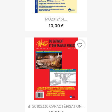
MU2012431...
10,00 €
favorite_border
BT20102330 CARACTÉRISATION...