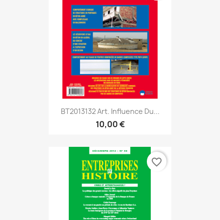
BT2013132 Art. Influence Du...
10,00 €
favorite_border