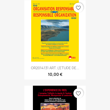
favorite_border
OR2014131 ART. L’ETUDE DE...
10,00 €
favorite_border