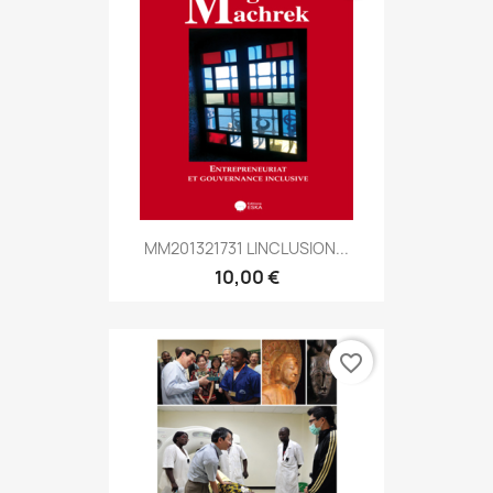
MM201321731 LINCLUSION...
10,00 €
favorite_border