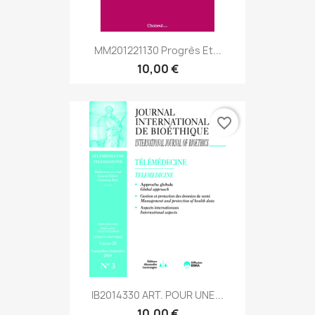
MM201221130 Progrès Et...
10,00 €
favorite_border
IB2014330 ART. POUR UNE...
10,00 €