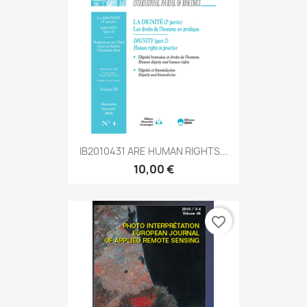
IB2010431 ARE HUMAN RIGHTS...
10,00 €
favorite_border