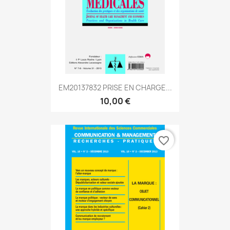
EM20137832 PRISE EN CHARGE...
10,00 €
favorite_border