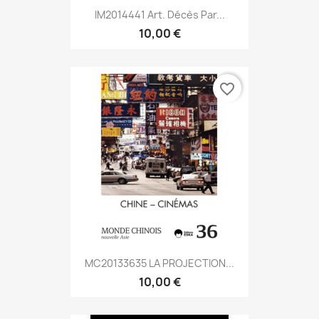
IM2014441 Art. Décès Par...
10,00 €
favorite_border
MC20133635 LA PROJECTION...
10,00 €