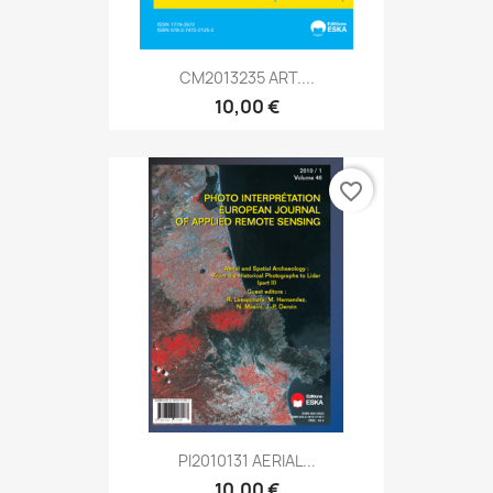
CM2013235 ART....
10,00 €
favorite_border
PI2010131 AERIAL...
10,00 €