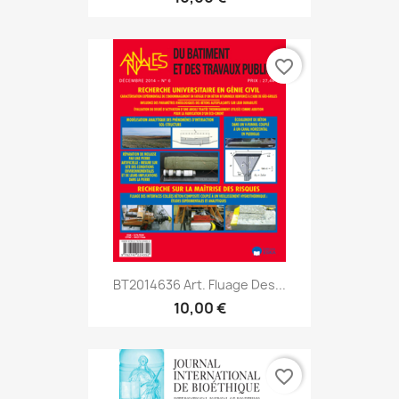
favorite_border
BT2014636 Art. Fluage Des...
10,00 €
favorite_border