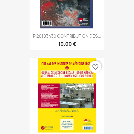
PI20103430 CONTRIBUTION DES...
10,00 €
favorite_border