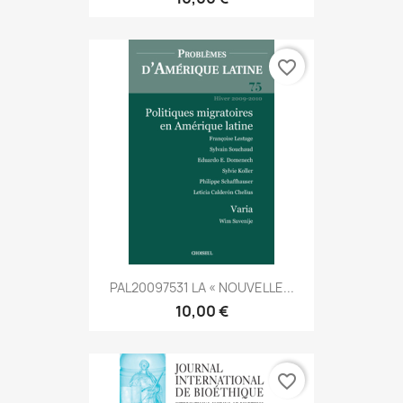
favorite_border
PAL20097531 LA « NOUVELLE...
10,00 €
favorite_border