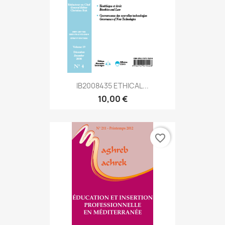
IB2008435 ETHICAL...
10,00 €
favorite_border