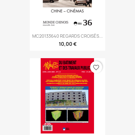
MC20133640 REGARDS CROISÉS...
10,00 €
favorite_border