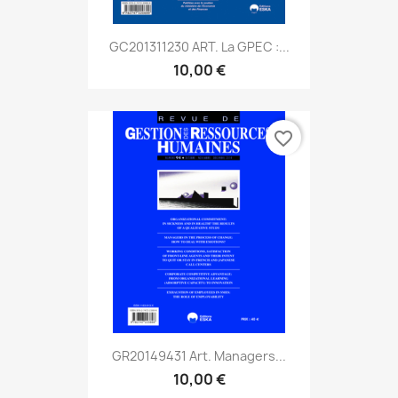
GC201311230 ART. La GPEC :...
10,00 €
favorite_border
GR20149431 Art. Managers...
10,00 €