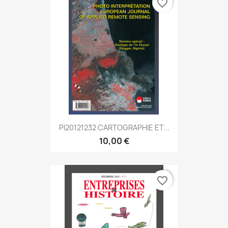
favorite_border
PI20121232 CARTOGRAPHIE ET...
10,00 €
favorite_border