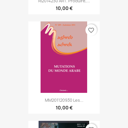
RI2014230 ART. Produire,...
10,00 €
favorite_border
MM201120930 Les...
10,00 €