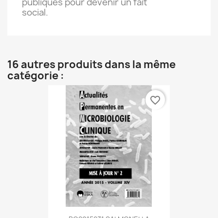
publiques pour devenir un fait
social.
16 autres produits dans la même
catégorie :
favorite_border