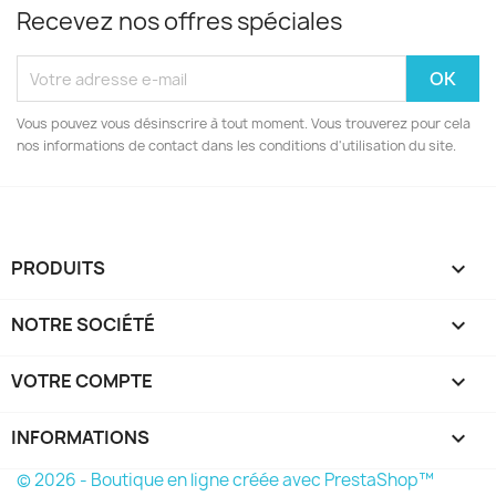
Recevez nos offres spéciales
Vous pouvez vous désinscrire à tout moment. Vous trouverez pour cela
nos informations de contact dans les conditions d'utilisation du site.
PRODUITS

NOTRE SOCIÉTÉ

VOTRE COMPTE

INFORMATIONS
keyboard_arrow_down
© 2026 - Boutique en ligne créée avec PrestaShop™