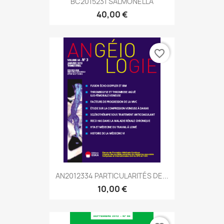
BC2015231 SALMONELLA
40,00 €
favorite_border
AN2012334 PARTICULARITÉS DE...
10,00 €