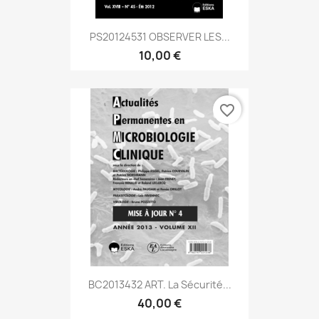
PS20124531 OBSERVER LES...
10,00 €
favorite_border
BC2013432 ART. La Sécurité...
40,00 €