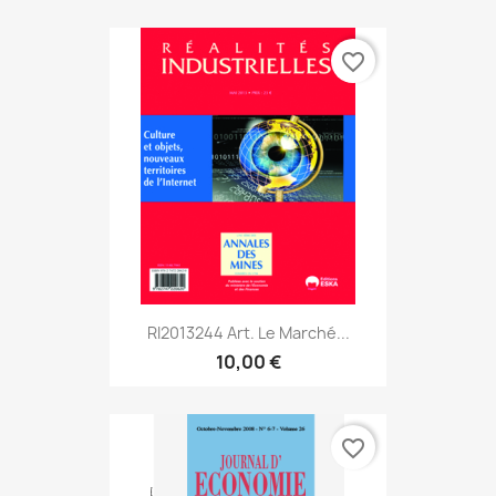
favorite_border
RI2013244 Art. Le Marché...
10,00 €
favorite_border