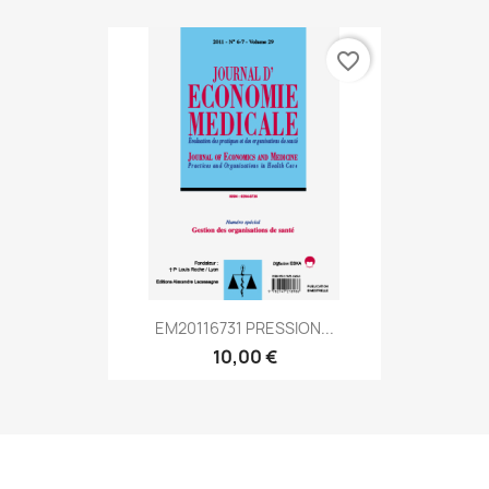
favorite_border
EM20116731 PRESSION...
10,00 €