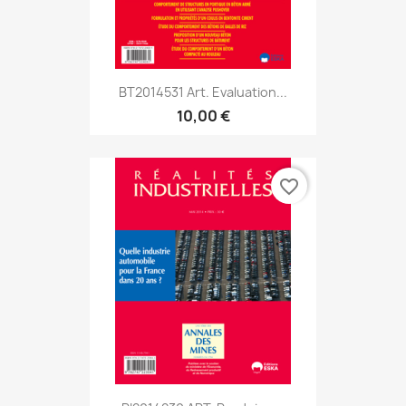
BT2014531 Art. Evaluation...
10,00 €
favorite_border