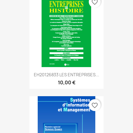
favorite_border
EH20126833 LES ENTREPRISES...
10,00 €
favorite_border