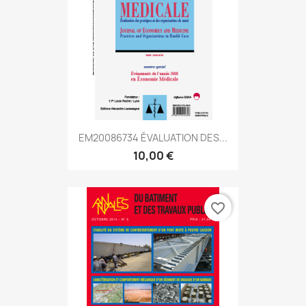
EM20086734 ÉVALUATION DES...
10,00 €
favorite_border