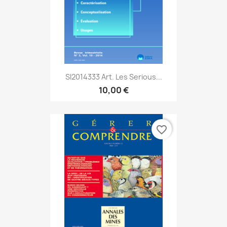
SI2014333 Art. Les Serious...
10,00 €
favorite_border