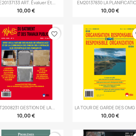
Aperçu rapide
Aperçu rapide


E20137133 ART. Évaluer Et...
EM20137830 LA PLANIFICATIO
10,00 €
10,00 €
favorite_border
fa
Aperçu rapide
Aperçu rapide


T2008231 GESTION DE LA...
LA TOUR DE GARDE DES OMG 
10,00 €
10,00 €