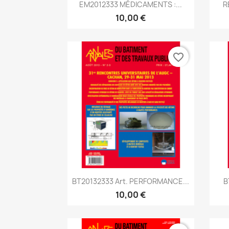
Aperçu rapide

EM2012333 MÉDICAMENTS :...
R
10,00 €
favorite_border
Aperçu rapide

BT20132333 Art. PERFORMANCE...
B
10,00 €