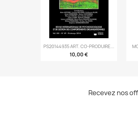
Aperçu rapide

PS20144935 ART. CO-PRODUIRE...
MC
10,00 €
Recevez nos off