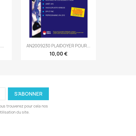
Aperçu rapide

..
AN2009230 PLAIDOYER POUR...
10,00 €
ous trouverez pour cela nos
ilisation du site.