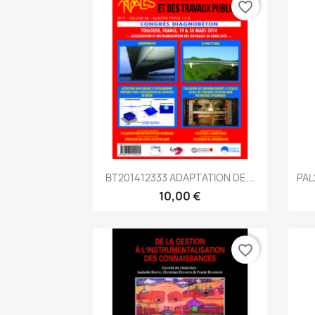
favorite_border
Aperçu rapide

BT201412333 ADAPTATION DE...
PAL
10,00 €
favorite_border