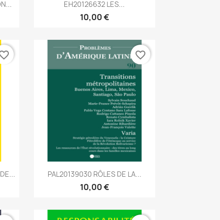
Aperçu rapide

N...
EH20126632 LES...
10,00 €
vorite_border
favorite_border
Aperçu rapide

DE...
PAL20139030 RÔLES DE LA...
10,00 €