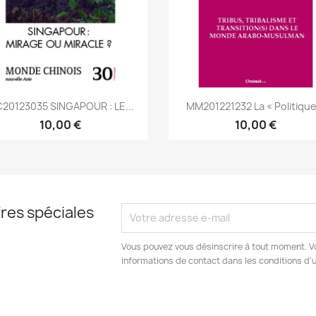
Aperçu rapide
Aperçu rapide


20123035 SINGAPOUR : LE...
MM201221232 La « Politique.
10,00 €
10,00 €
res spéciales
Vous pouvez vous désinscrire à tout moment. V
informations de contact dans les conditions d'ut