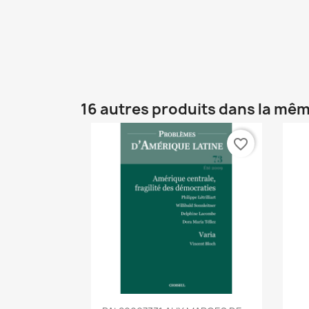
16 autres produits dans la mêm
favorite_border
Aperçu rapide
