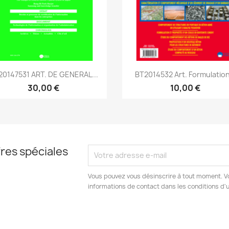
Aperçu rapide
Aperçu rapide


20147531 ART. DE GENERAL...
BT2014532 Art. Formulation
30,00 €
10,00 €
res spéciales
Vous pouvez vous désinscrire à tout moment. V
informations de contact dans les conditions d'ut