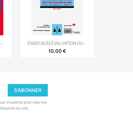
Aperçu rapide

...
EM2012432 ÉVALUATION DU...
10,00 €
ous trouverez pour cela nos
ilisation du site.