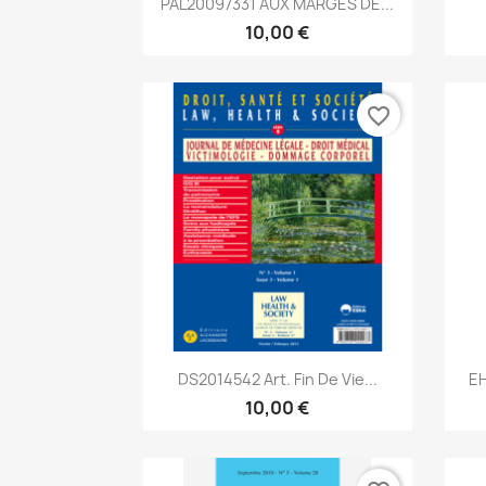
PAL20097331 AUX MARGES DE...
10,00 €
favorite_border
Aperçu rapide

DS2014542 Art. Fin De Vie...
EH
10,00 €