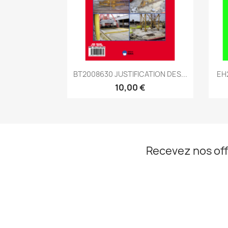
Aperçu rapide

BT2008630 JUSTIFICATION DES...
EH
10,00 €
Recevez nos off