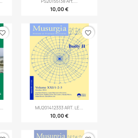
..
PS20155138 Art....
10,00 €
vorite_border
favorite_border
Aperçu rapide

..
MU201412333 ART. LE...
10,00 €