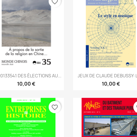
favorite_border
fa
Aperçu rapide
Aperçu rapide


0133541 DES ÉLECTIONS AU...
JEUX DE CLAUDE DEBUSSY: L
10,00 €
10,00 €
favorite_border
fa