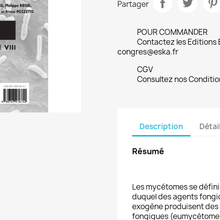
Partager
POUR COMMANDER
Contactez les Editions
congres@eska.fr
CGV
Consultez nos Conditio
Description
Détai
Résumé
Les mycétomes se défini
duquel des agents fongi
exogène produisent des 
fongiques (eumycétome