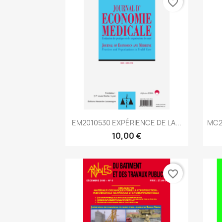
favorite_border
Aperçu rapide

EM2010530 EXPÉRIENCE DE LA...
MC2
10,00 €
favorite_border