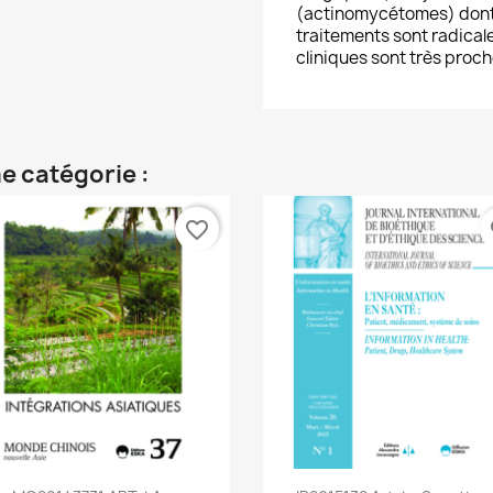
(actinomycétomes) dont l
traitements sont radical
cliniques sont très proche
e catégorie :
favorite_border
fa
Aperçu rapide
Aperçu rapide

