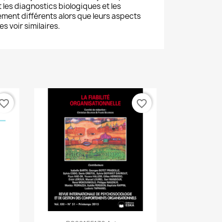
es diagnostics biologiques et les
ement différents alors que leurs aspects
s voir similaires.
vorite_border
favorite_border
Aperçu rapide
