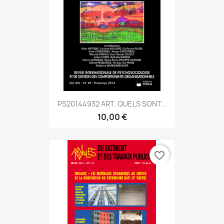
PS20144932 ART. QUELS SONT...
10,00 €
favorite_border