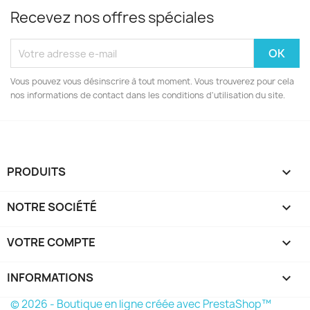
Recevez nos offres spéciales
Vous pouvez vous désinscrire à tout moment. Vous trouverez pour cela
nos informations de contact dans les conditions d'utilisation du site.
PRODUITS

NOTRE SOCIÉTÉ

VOTRE COMPTE

INFORMATIONS
keyboard_arrow_down
© 2026 - Boutique en ligne créée avec PrestaShop™