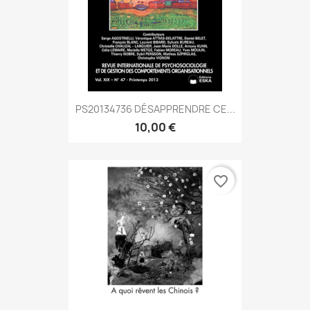
PS20134736 DÉSAPPRENDRE CE...
10,00 €
favorite_border