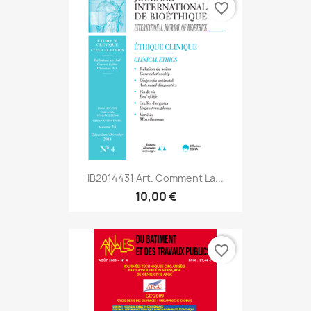
favorite_border
IB2014431 Art. Comment La...
10,00 €
favorite_border