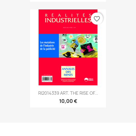
favorite_border
RI2014339 ART. THE RISE OF...
10,00 €