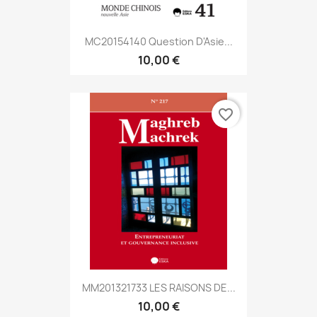
MC20154140 Question D'Asie...
10,00 €
favorite_border
MM201321733 LES RAISONS DE...
10,00 €