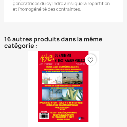
génératrices du cylindre ainsi que la répartition
et l’homogénéité des contraintes.
16 autres produits dans la même
catégorie :
favorite_border