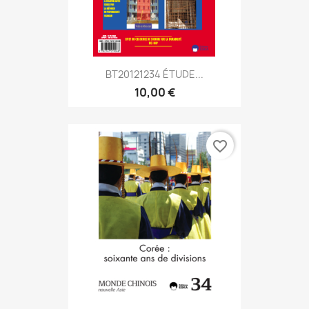
BT20121234 ÉTUDE...
10,00 €
favorite_border