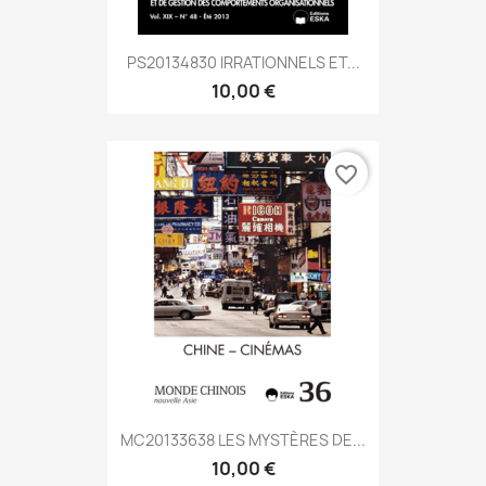
PS20134830 IRRATIONNELS ET...
10,00 €
favorite_border
MC20133638 LES MYSTÈRES DE...
10,00 €