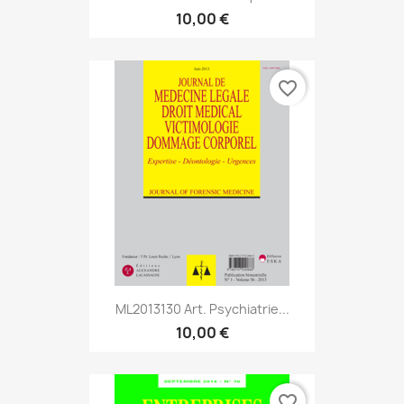
10,00 €
favorite_border
ML2013130 Art. Psychiatrie...
10,00 €
favorite_border