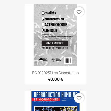
favorite_border
BC2009231 Les Dismatoses
40,00 €
favorite_border