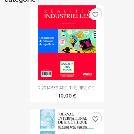
favorite_border
RI2014339 ART. THE RISE OF...
10,00 €
favorite_border