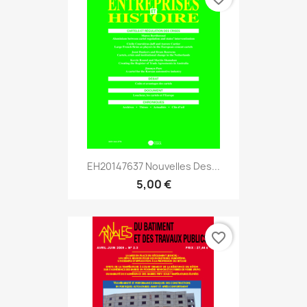
EH20147637 Nouvelles Des...
5,00 €
favorite_border