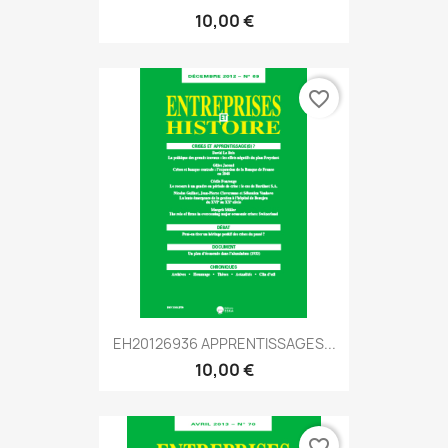
10,00 €
favorite_border
EH20126936 APPRENTISSAGES...
10,00 €
favorite_border