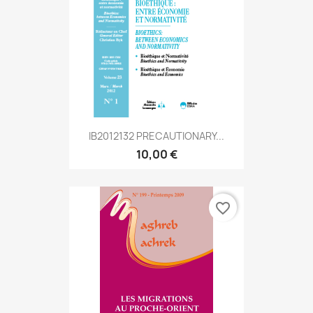
IB2012132 PRECAUTIONARY...
10,00 €
favorite_border