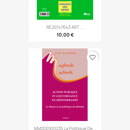
RE20147643 ART....
10,00 €
favorite_border
MM200920235 La Politique De...