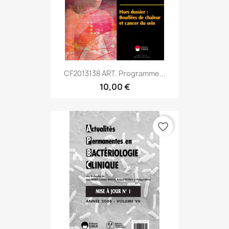
CF2013138 ART. Programme...
10,00 €
favorite_border