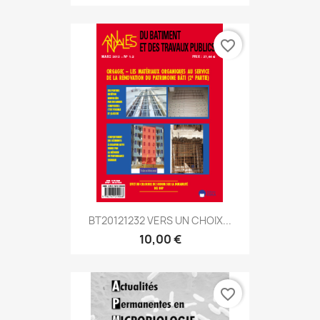
favorite_border
BT20121232 VERS UN CHOIX...
10,00 €
favorite_border