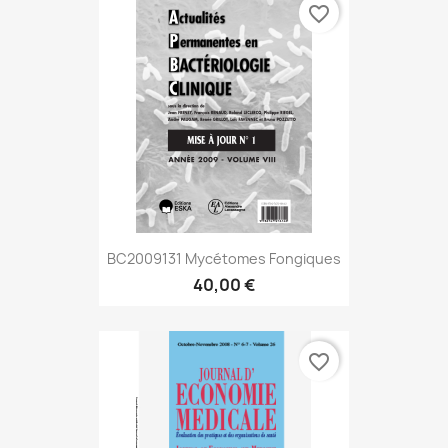
favorite_border
BC2009131 Mycétomes Fongiques
40,00 €
favorite_border