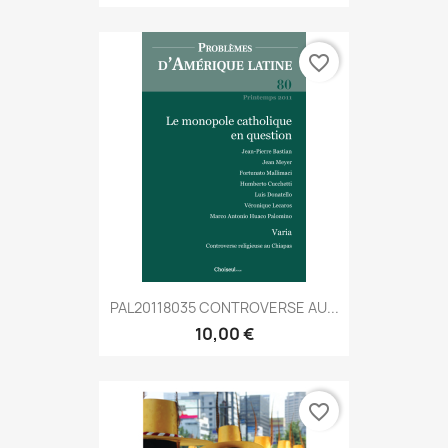
favorite_border
PAL20118035 CONTROVERSE AU...
10,00 €
favorite_border