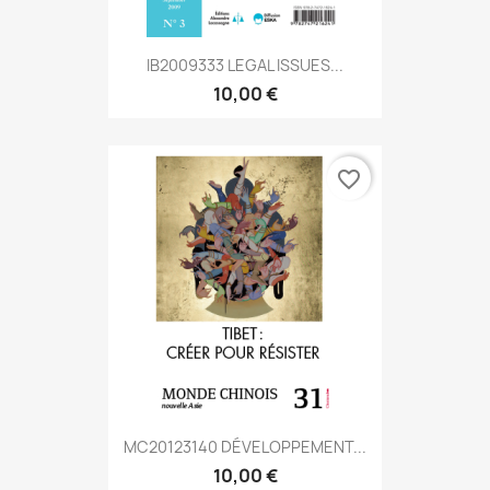
IB2009333 LEGAL ISSUES...
10,00 €
favorite_border
MC20123140 DÉVELOPPEMENT...
10,00 €