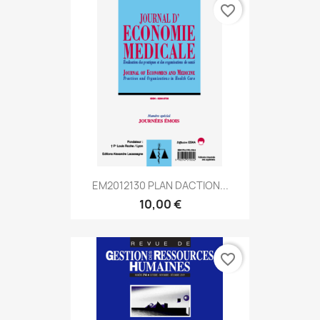
favorite_border
EM2012130 PLAN DACTION...
10,00 €
favorite_border