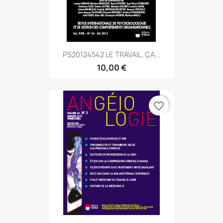
PS20124542 LE TRAVAIL, ÇA...
10,00 €
favorite_border