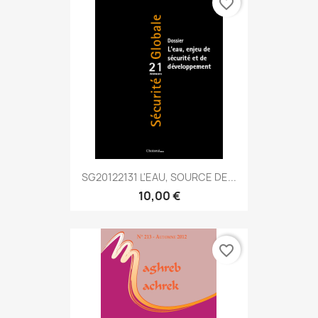
favorite_border
SG20122131 L'EAU, SOURCE DE...
10,00 €
favorite_border