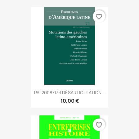
favorite_border
PAL20087133 DÉSARTICULATION...
10,00 €
favorite_border