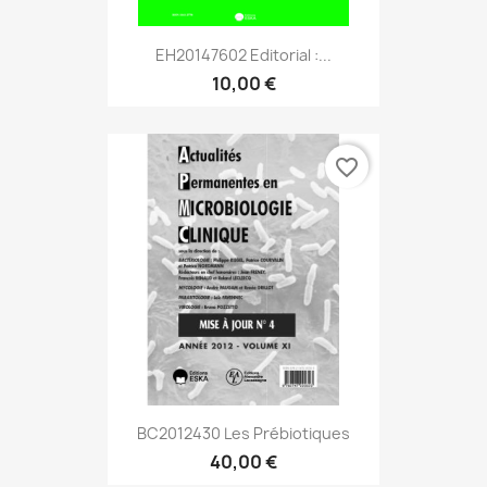
EH20147602 Editorial :...
10,00 €
favorite_border
BC2012430 Les Prébiotiques
40,00 €