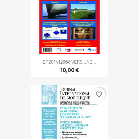
BT201412368 VERS UNE...
10,00 €
favorite_border