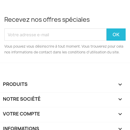
Recevez nos offres spéciales
Vous pouvez vous désinscrire à tout moment. Vous trouverez pour cela
nos informations de contact dans les conditions d'utilisation du site.
PRODUITS

NOTRE SOCIÉTÉ

VOTRE COMPTE

INFORMATIONS
keyboard_arrow_down