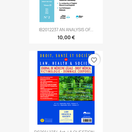
IB2012237 AN ANALYSIS OF...
10,00 €
favorite_border