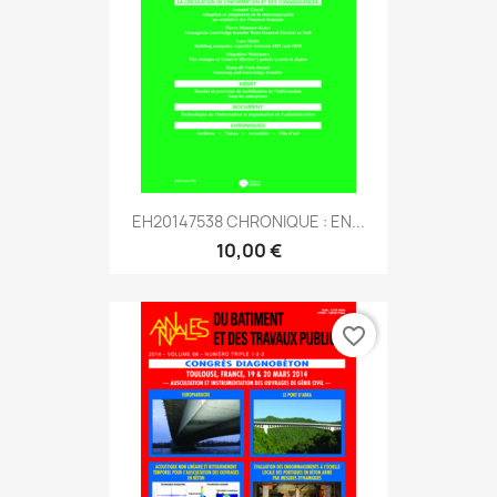
EH20147538 CHRONIQUE : EN...
10,00 €
favorite_border