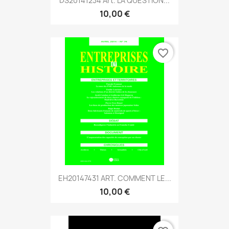
DS20141234 Art. LA QUESTION...
10,00 €
favorite_border
EH20147431 ART. COMMENT LE...
10,00 €