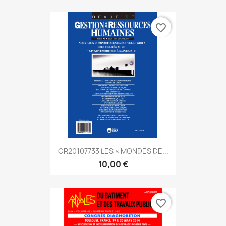
favorite_border
GR20107733 LES « MONDES DE...
10,00 €
favorite_border