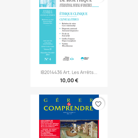
IB2014436 Art. Les Arrêts...
10,00 €
favorite_border