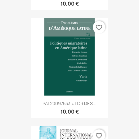
10,00 €
favorite_border
PAL20097533 « LOR DES...
10,00 €
favorite_border