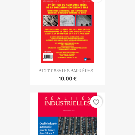
BT2010635 LES BARRIÈRES...
10,00 €
favorite_border