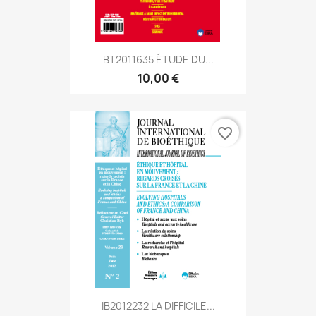
BT2011635 ÉTUDE DU...
10,00 €
favorite_border
IB2012232 LA DIFFICILE...