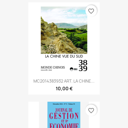
favorite_border
MC2014383932 ART. LA CHINE...
10,00 €
favorite_border