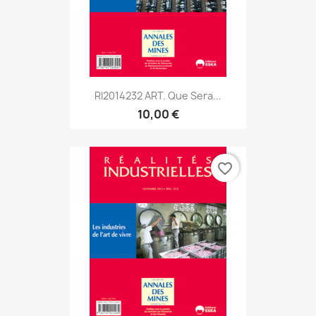
RI2014232 ART. Que Sera...
10,00 €
favorite_border