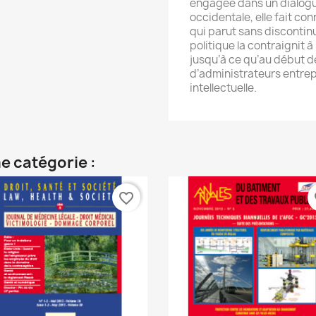
engagée dans un dialogue 
occidentale, elle fait con
qui parut sans discontinue
politique la contraignit à
jusqu’à ce qu’au début 
d’administrateurs entrep
intellectuelle.
e catégorie :
favorite_border
fa