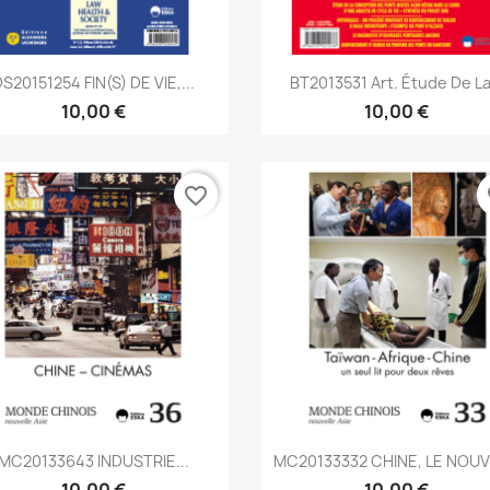
Aperçu rapide
Aperçu rapide


S20151254 FIN(S) DE VIE,...
BT2013531 Art. Étude De La.
10,00 €
10,00 €
favorite_border
fa
Aperçu rapide
Aperçu rapide


MC20133643 INDUSTRIE...
MC20133332 CHINE, LE NOUVE
10,00 €
10,00 €