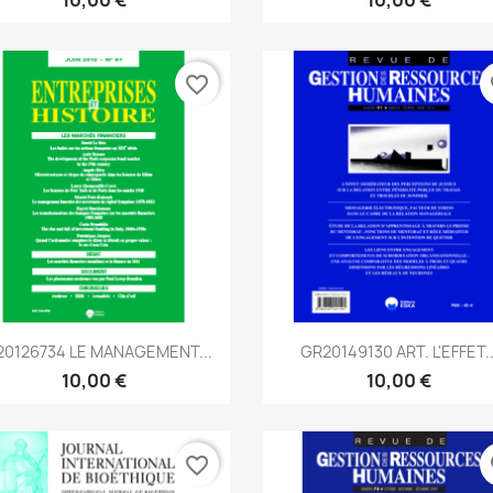
favorite_border
fa
Aperçu rapide
Aperçu rapide


20126734 LE MANAGEMENT...
GR20149130 ART. L'EFFET..
10,00 €
10,00 €
favorite_border
fa