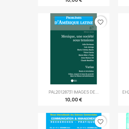
favorite_border
Aperçu rapide

PAL20128731 IMAGES DE...
EH
10,00 €
favorite_border