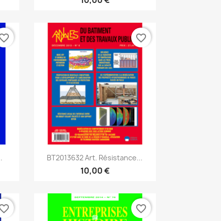
vorite_border
favorite_border
Aperçu rapide

.
BT2013632 Art. Résistance...
10,00 €
vorite_border
favorite_border