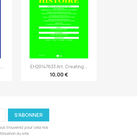
Aperçu rapide

..
EH20147633 Art. Creating...
10,00 €
ous trouverez pour cela nos
ilisation du site.