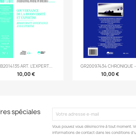
Aperçu rapide
Aperçu rapide


IB2014135 ART. L’EXPERT...
GR20097434 CHRONIQUE -.
10,00 €
10,00 €
res spéciales
Vous pouvez vous désinscrire à tout moment. V
informations de contact dans les conditions d'ut