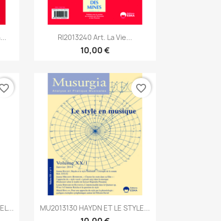
Aperçu rapide

..
RI2013240 Art. La Vie...
10,00 €
vorite_border
favorite_border
Aperçu rapide

L...
MU2013130 HAYDN ET LE STYLE...
10,00 €