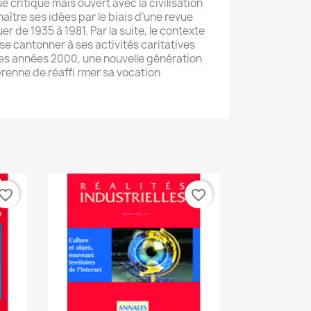
critique mais ouvert avec la civilisation
naître ses idées par le biais d’une revue
r de 1935 à 1981. Par la suite, le contexte
 se cantonner à ses activités caritatives
des années 2000, une nouvelle génération
renne de réaffi rmer sa vocation
vorite_border
favorite_border