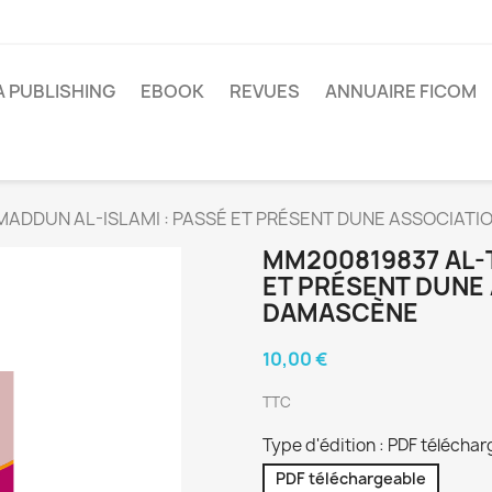
A PUBLISHING
EBOOK
REVUES
ANNUAIRE FICOM
ADDUN AL-ISLAMI : PASSÉ ET PRÉSENT DUNE ASSOCIAT
MM200819837 AL-
ET PRÉSENT DUNE
DAMASCÈNE
10,00 €
TTC
Type d'édition : PDF télécha
PDF téléchargeable