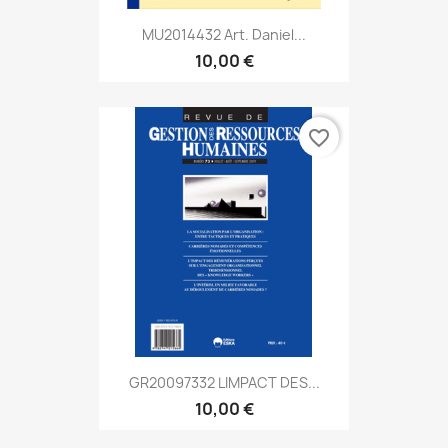
MU2014432 Art. Daniel...
10,00 €
favorite_border
GR20097332 LIMPACT DES...
10,00 €