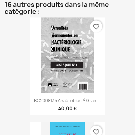
16 autres produits dans la même
catégorie :
favorite_border
BC2008135 Anaérobies À Gram...
40,00 €
favorite_border