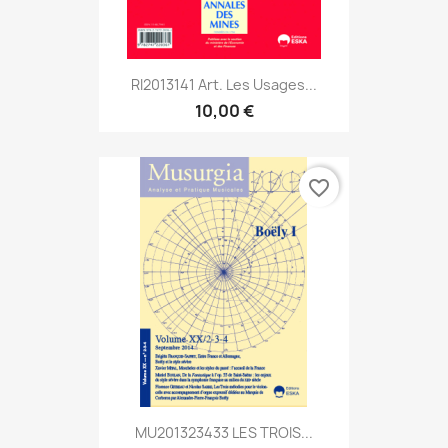
RI2013141 Art. Les Usages...
10,00 €
favorite_border
MU201323433 LES TROIS...