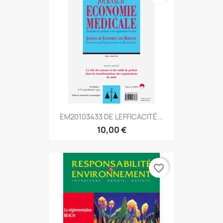
EM20103433 DE LEFFICACITÉ...
10,00 €
favorite_border