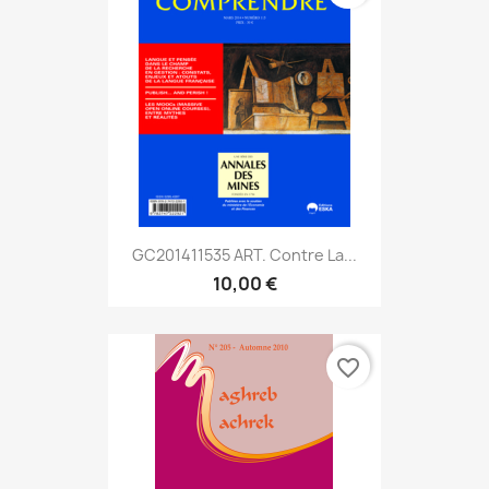
GC201411535 ART. Contre La...
10,00 €
favorite_border