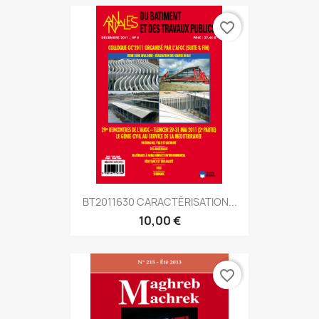
favorite_border
BT2011630 CARACTÉRISATION...
10,00 €
favorite_border