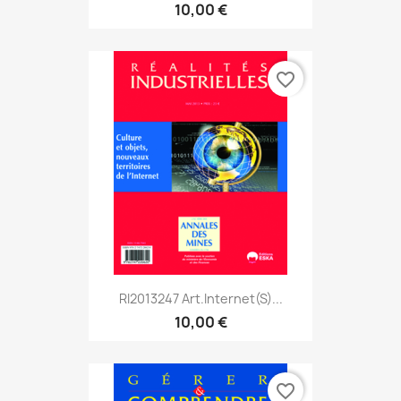
10,00 €
favorite_border
RI2013247 Art.Internet(s)...
10,00 €
favorite_border