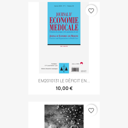
favorite_border
EM2010131 LE DÉFICIT EN...
10,00 €
favorite_border