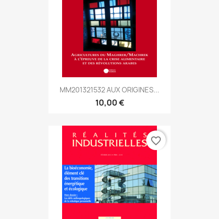
MM201321532 AUX ORIGINES...
10,00 €
favorite_border