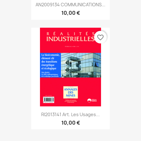
AN2009134 COMMUNICATIONS...
10,00 €
favorite_border
RI2013141 Art. Les Usages...
10,00 €