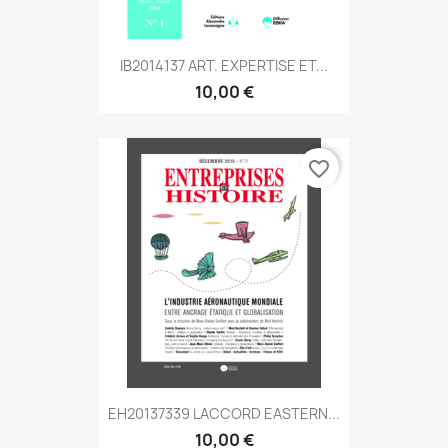
IB2014137 ART. EXPERTISE ET...
10,00 €
favorite_border
EH20137339 LACCORD EASTERN...
10,00 €