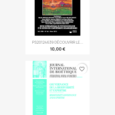
PS20124639 DÉCOUVRIR LE...
10,00 €
favorite_border