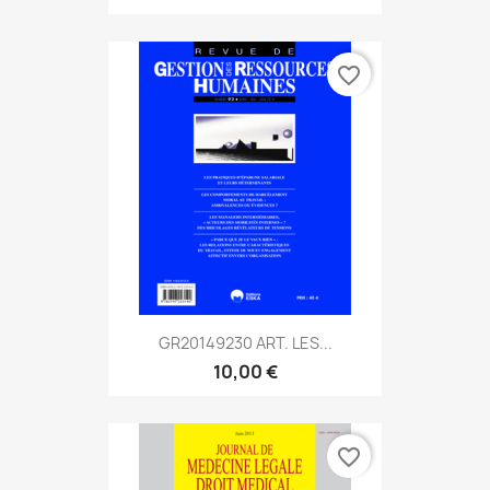
favorite_border
GR20149230 ART. LES...
10,00 €
favorite_border