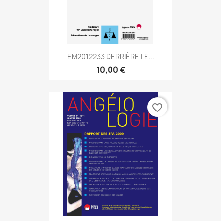
EM2012233 DERRIÈRE LE...
10,00 €
favorite_border