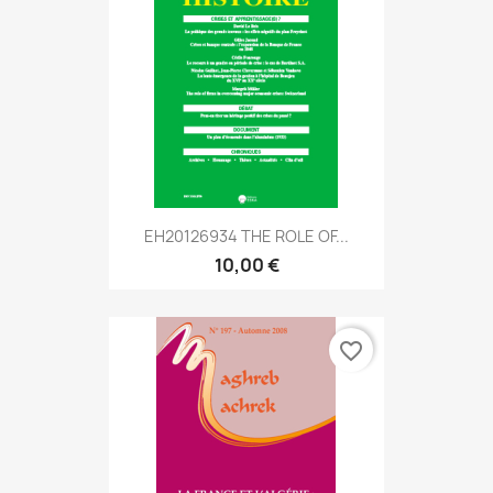
EH20126934 THE ROLE OF...
10,00 €
favorite_border