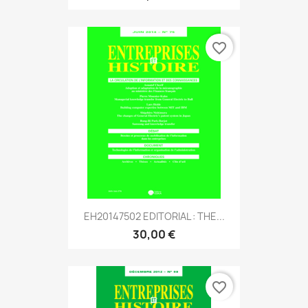
favorite_border
EH20147502 EDITORIAL : THE...
30,00 €
favorite_border