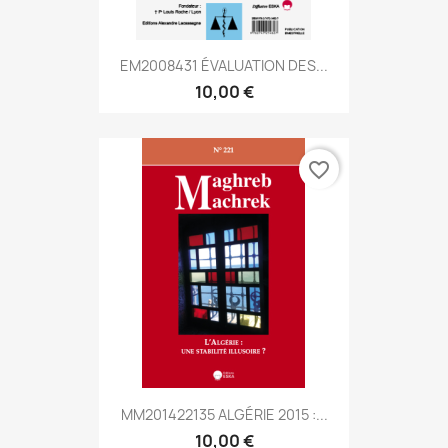
EM2008431 ÉVALUATION DES...
10,00 €
favorite_border
MM201422135 ALGÉRIE 2015 :...
10,00 €