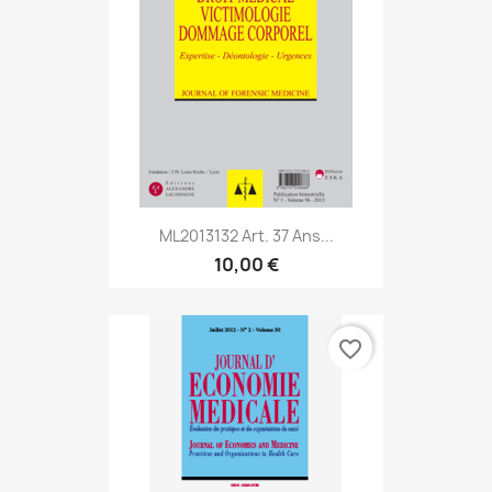
ML2013132 Art. 37 Ans...
10,00 €
favorite_border