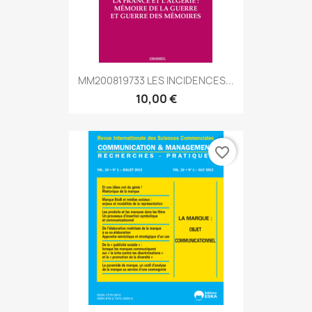
MM200819733 LES INCIDENCES...
10,00 €
favorite_border