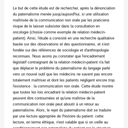
Le but de cette étude est de rechercher, après la dénonciation
du paternalisme menée jusqu
'
aujourd
'
hui, si une utilisation
maîtrisée de la communication non orale par les praticiens
risque de le laisser subsister dans la consultation en
oncologie (choisie comme exemple de relation médecin-
patient). Ainsi, l
'
étude a consisté en une recherche qualitative
basée sur des observations et des questionnaires, et s
'
est
fondée sur des références de sociologie et d
'
anthropologie
reconnues. Nous avons pu constater que l
'
encadrement
législatif contraignant de la relation médecin-patient n
'
a fait
que déplacer le problème du paternalisme du langage parlé
vers un nouvel outil que les médecins ne savent pas encore
totalement maîtriser et dont les patients négligent encore trop
l
'
existence : la communication non orale. Cette étude montre
que toutes les lois encadrant la relation médecin-patient
peuvent être contournées et qu
'
une maîtrise de la
communication non orale peut aboutir à un retour au
paternalisme. Alors, le rejet du paternalisme doit se traduire
par une lecture appropriée de l
'
histoire du patient: cette
lecture, en terme éthique, n
'
est valable que si on veille au