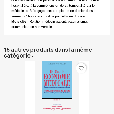
conditionnement non paternaliste du patient par la structure
hospitalière, à la compréhension de sa temporalité par le
médecin, et à l
'
engagement complet de ce dernier dans le
serment d
'
Hippocrate, codifié par l
'
éthique du care.
Mots-clés
:
Relation médecin patient, paternalisme,
communication non verbale.
16 autres produits dans la même
catégorie :
favorite_border