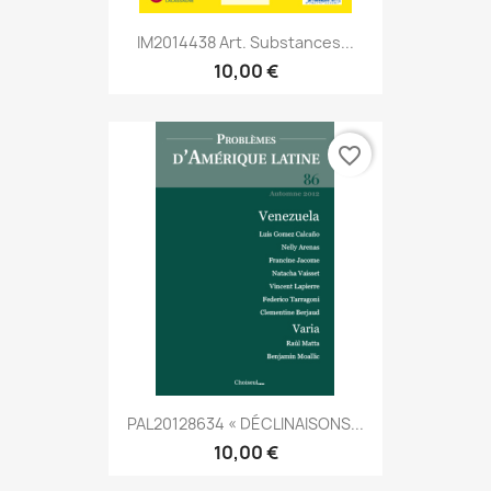
IM2014438 Art. Substances...
10,00 €
favorite_border
PAL20128634 « DÉCLINAISONS...
10,00 €