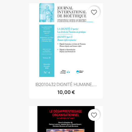
favorite_border
IB2010432 DIGNITÉ HUMAINE,...
10,00 €
favorite_border