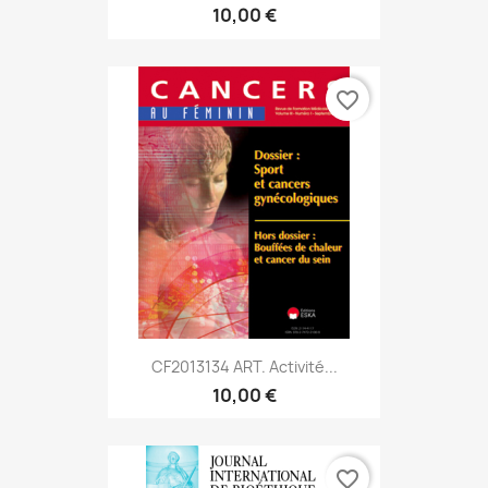
10,00 €
favorite_border
CF2013134 ART. Activité...
10,00 €
favorite_border