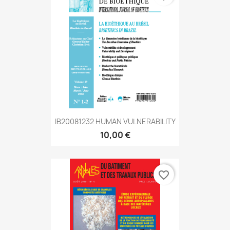
IB20081232 HUMAN VULNERABILITY
10,00 €
favorite_border