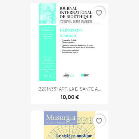
favorite_border
IB2014331 ART. LA E-SANTE A...
10,00 €
favorite_border