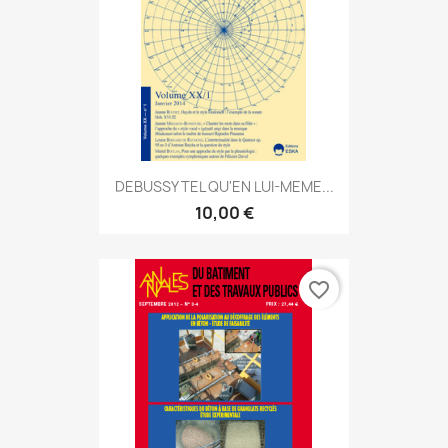
DEBUSSY TEL QU'EN LUI-MEME...
10,00 €
favorite_border