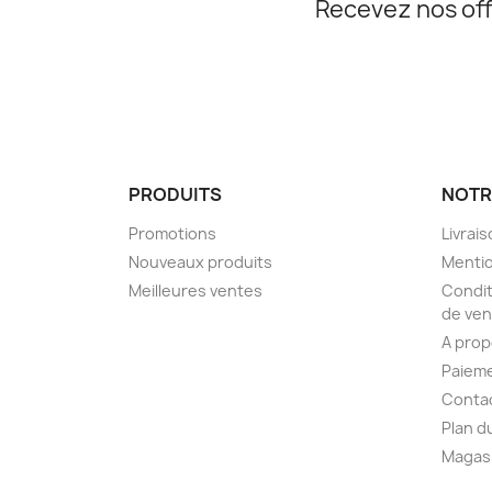
Recevez nos off
PRODUITS
NOTR
Promotions
Livrai
Nouveaux produits
Mentio
Meilleures ventes
Condit
de ven
A pro
Paieme
Conta
Plan d
Magas