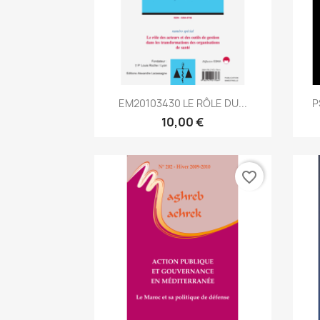
Aperçu rapide

EM20103430 LE RÔLE DU...
P
10,00 €
favorite_border