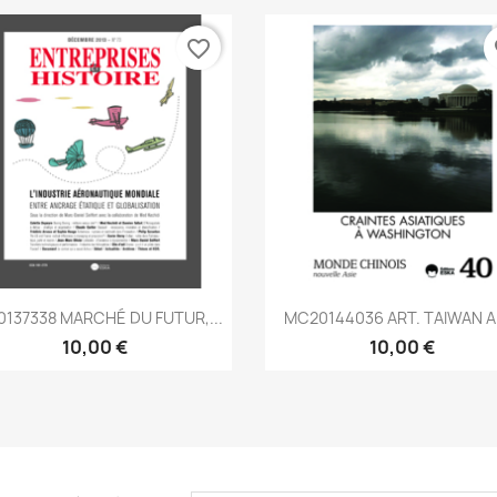
favorite_border
fa
Aperçu rapide
Aperçu rapide


0137338 MARCHÉ DU FUTUR,...
MC20144036 ART. TAIWAN AU
10,00 €
10,00 €