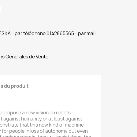
 ESKA - par téléphone 0142865565 - par mail
ns Générales de Vente
ls du produit
to propose a new vision on robots.
t against humanity or at least against
nstrate that this new kind of machine
y for people in loss of autonomy but even