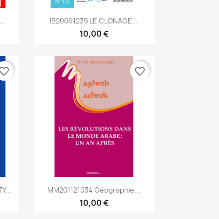
Aperçu rapide

..
IB20091239 LE CLONAGE...
10,00 €
vorite_border
favorite_border
Aperçu rapide

Y...
MM201121034 Géographie...
10,00 €