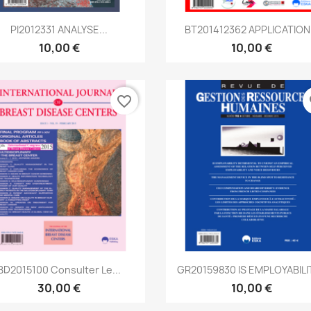
Aperçu rapide
Aperçu rapide


PI2012331 ANALYSE...
BT201412362 APPLICATION.
10,00 €
10,00 €
favorite_border
fa
Aperçu rapide
Aperçu rapide


BD2015100 Consulter Le...
GR20159830 IS EMPLOYABILIT
30,00 €
10,00 €