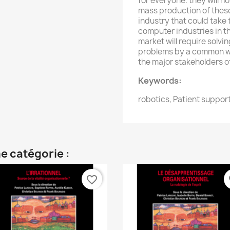
for everyone. they will no
mass production of these
industry that could take 
computer industries in th
market will require solvi
problems by a common wo
the major stakeholders of
Keywords:
robotics, Patient suppor
e catégorie :
favorite_border
fa