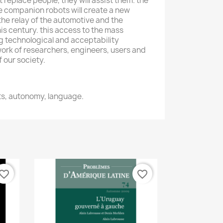
t replace people, they will assist them. the
 companion robots will create a new
the relay of the automotive and the
is century. this access to the mass
ng technological and acceptability
rk of researchers, engineers, users and
 our society.
ts, autonomy, language.
vorite_border
favorite_border