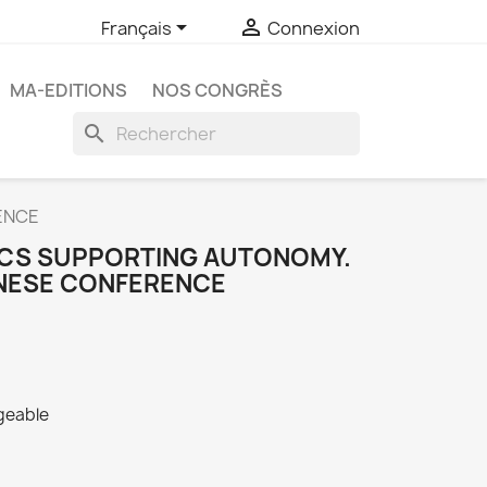


Français
Connexion
MA-EDITIONS
NOS CONGRÈS
search
ENCE
ICS SUPPORTING AUTONOMY.
NESE CONFERENCE
rgeable