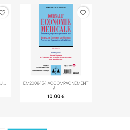
vorite_border
favorite_border
Aperçu rapide

...
EM2008434 ACCOMPAGNEMENT
À...
10,00 €