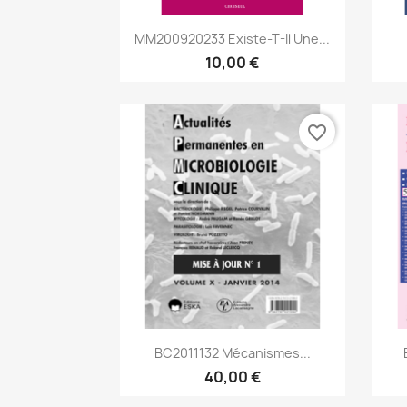
Aperçu rapide

MM200920233 Existe-T-Il Une...
10,00 €
favorite_border
Aperçu rapide

BC2011132 Mécanismes...
40,00 €