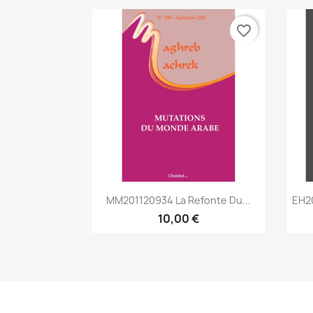
favorite_border
Aperçu rapide

MM201120934 La Refonte Du...
EH2
10,00 €