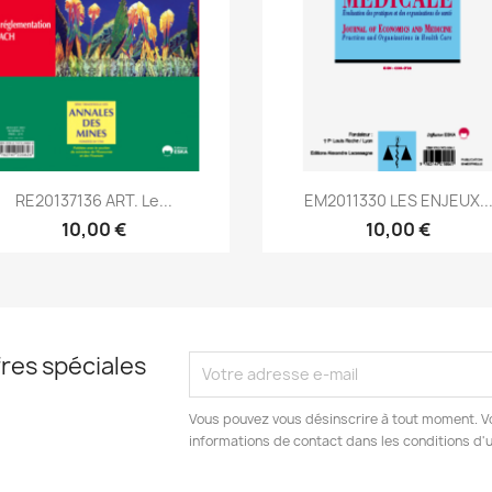
Aperçu rapide
Aperçu rapide


RE20137136 ART. Le...
EM2011330 LES ENJEUX..
10,00 €
10,00 €
res spéciales
Vous pouvez vous désinscrire à tout moment. V
informations de contact dans les conditions d'ut