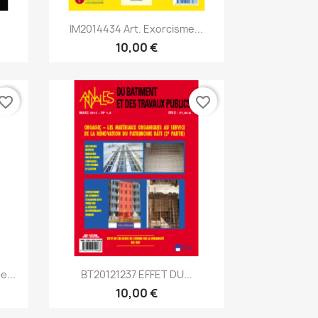
Aperçu rapide

IM2014434 Art. Exorcisme...
10,00 €
vorite_border
favorite_border
Aperçu rapide

e...
BT20121237 EFFET DU...
10,00 €