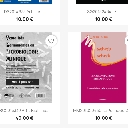
Aperçu rapide
Aperçu rapide


DS2014633 Art. Les...
SG20132434 LE...
10,00 €
10,00 €
favorite_border
fa
Aperçu rapide
Aperçu rapide


BC2013332 ART. Biofilms...
MM201020430 La Politique D
40,00 €
10,00 €