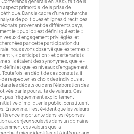
 Conférence générale en 2005, fait de la
n aspect primordial de la prise de
ioéthique. Dans le cadre d’une recherche
analyse de politiques et lignes directrices
 néonatal provenant de différents pays,
t le « public » est défini (qui est le «
s niveaux d’engagement privilégiés, et
recherchées par cette participation du
rale, nous avons observé que les termes «
ent », « participation » et partenariats
me s’ils étaient des synonymes, que le «
en défini et que les niveaux d’engagement
 Toutefois, en dépit de ces constats, il
 de respecter les choix des individus et
 dans les débats ou dans l’élaboration des
otivée par la poursuite de valeurs. Ces
tant pas fréquemment explicitement
nitiative d’impliquer le public, constituent
es. En somme, il est évident que les valeurs
ifférence importante dans les réponses
ion aux enjeux soulevés dans un domaine
équemment ces valeurs que la
herche à mieux identifier et à intégrer aux