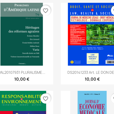
favorite_border
fa
Aperçu rapide
Aperçu rapide


PAL20107931 PLURALISME...
DS20141233 Art. LE DON DE.
10,00 €
10,00 €
favorite_border
fa