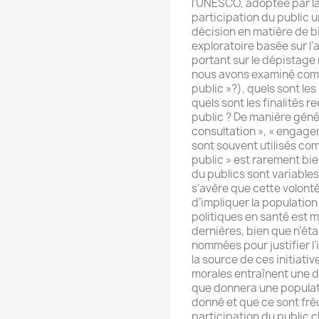
l’UNESCO, adoptée par la
participation du public u
décision en matière de b
exploratoire basée sur l’
portant sur le dépistage
nous avons examiné commen
public »?), quels sont le
quels sont les finalités 
public ? De manière géné
consultation », « engagem
sont souvent utilisés com
public » est rarement bi
du publics sont variables.
s’avère que cette volonté
d’impliquer la population
politiques en santé est m
dernières, bien que n’é
nommées pour justifier l’i
la source de ces initiativ
morales entraînent une d
que donnera une populat
donné et que ce sont fr
participation du public c