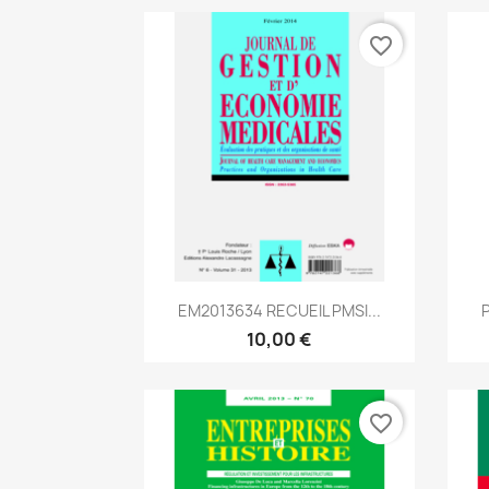
favorite_border
Aperçu rapide

EM2013634 RECUEIL PMSI...
10,00 €
favorite_border