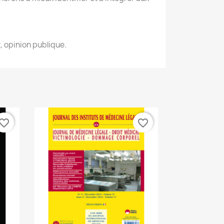
, opinion publique.
vorite_border
favorite_border