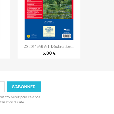
Aperçu rapide

.
DS2014546 Art. Déclaration...
5,00 €
ous trouverez pour cela nos
ilisation du site.