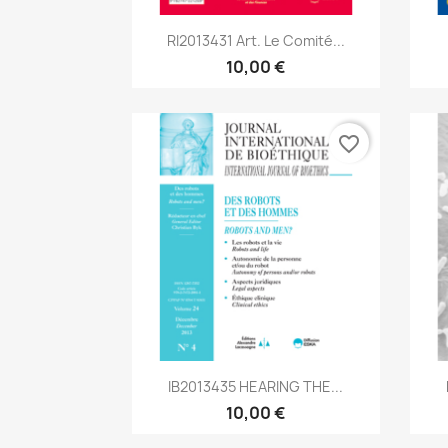
Aperçu rapide

RI2013431 Art. Le Comité...
10,00 €
favorite_border
Aperçu rapide

IB2013435 HEARING THE...
10,00 €