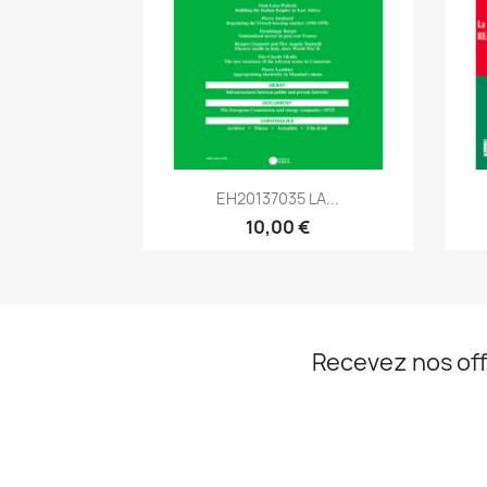
Aperçu rapide

EH20137035 LA...
10,00 €
Recevez nos off