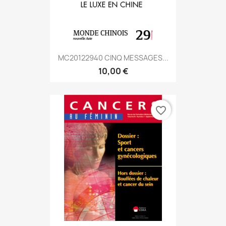
MC20122940 CINQ MESSAGES...
10,00 €
favorite_border