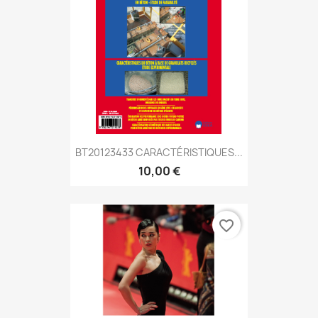
BT20123433 CARACTÉRISTIQUES...
10,00 €
favorite_border