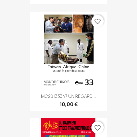
favorite_border
MC20133347 UN REGARD...
10,00 €
favorite_border