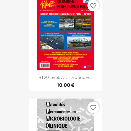
favorite_border
BT2013435 Art. La Double...
10,00 €
favorite_border