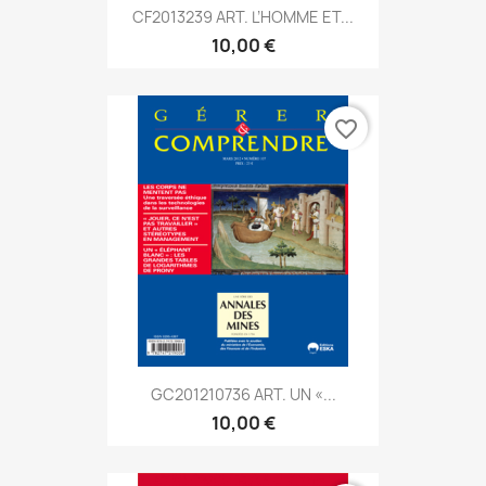
CF2013239 ART. L’HOMME ET...
10,00 €
favorite_border
GC201210736 ART. UN «...
10,00 €