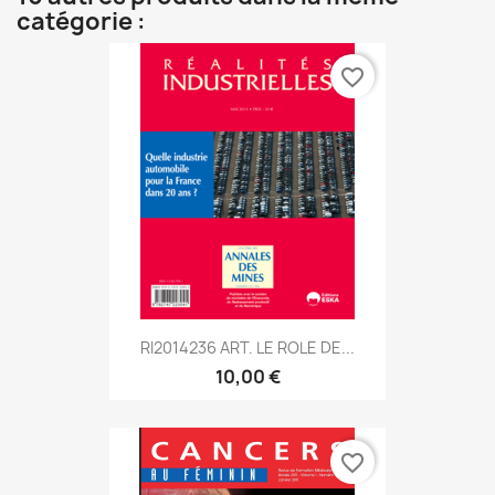
catégorie :
favorite_border
RI2014236 ART. LE ROLE DE...
10,00 €
favorite_border