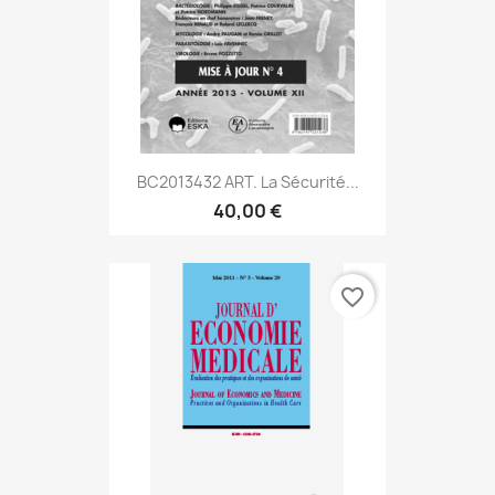
BC2013432 ART. La Sécurité...
40,00 €
favorite_border