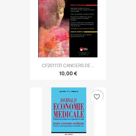
CF2011131 CANCERS DE...
10,00 €
favorite_border