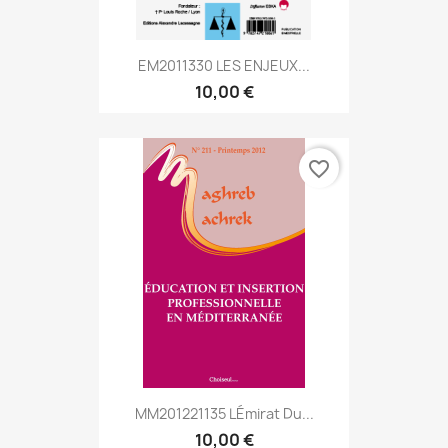
EM2011330 LES ENJEUX...
10,00 €
favorite_border
MM201221135 Lémirat Du...
10,00 €