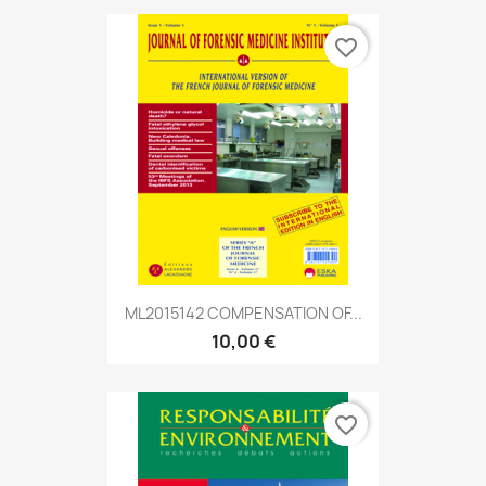
favorite_border
ML2015142 COMPENSATION OF...
10,00 €
favorite_border