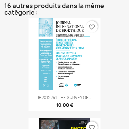
16 autres produits dans la même
catégorie :
favorite_border
IB2012241 THE SURVEY OF...
10,00 €
favorite_border