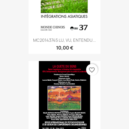
MC20143745 LU, VU, ENTENDU...
10,00 €
favorite_border