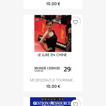
10,00 €
favorite_border
MC20122943 LE TOURISME...
10,00 €
favorite_border