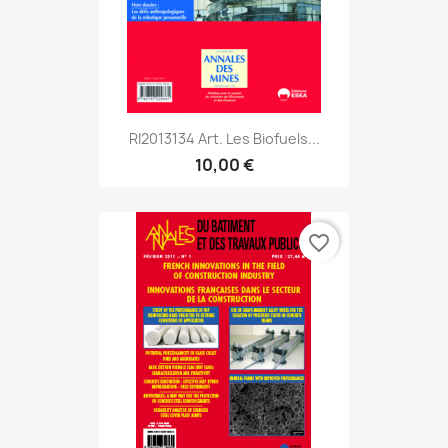
RI2013134 Art. Les Biofuels...
10,00 €
favorite_border