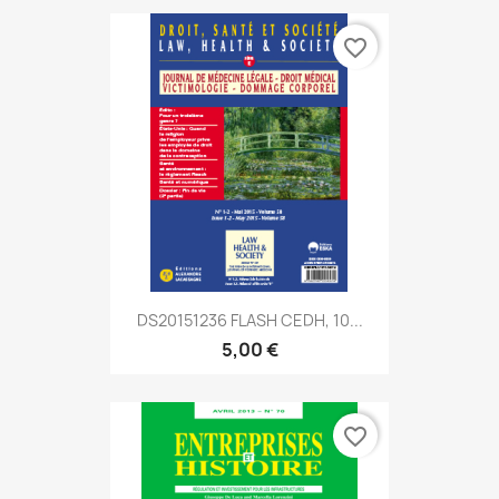
favorite_border
DS20151236 FLASH CEDH, 10...
5,00 €
favorite_border