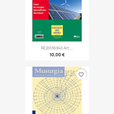
RE20136940 Art....
10,00 €
favorite_border