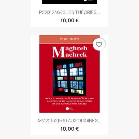
PS20124640 LES THÉORIES...
10,00 €
favorite_border
MM201321530 AUX ORIGINES...
10,00 €