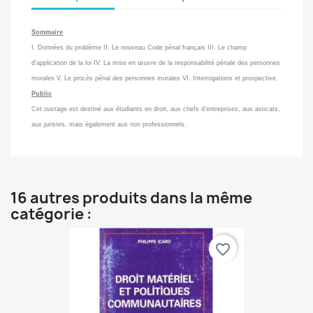
Sommaire
I. Données du problème II. Le nouveau Code pénal français III. Le champ
d'application de la loi IV. La mise en œuvre de la responsabilité pénale des personnes
morales V. Le procès pénal des personnes morales VI. Interrogations et prospective.
Public
Cet ouvrage est destiné aux étudiants en droit, aux chefs d'entreprises, aux avocats,
aux juristes, mais également aux non professionnels.
16 autres produits dans la même
catégorie :
favorite_border