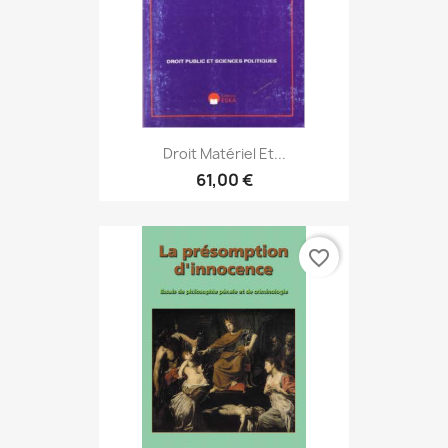
Droit Matériel Et...
61,00 €
favorite_border