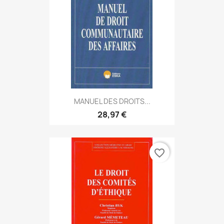
MANUEL DES DROITS...
28,97 €
favorite_border