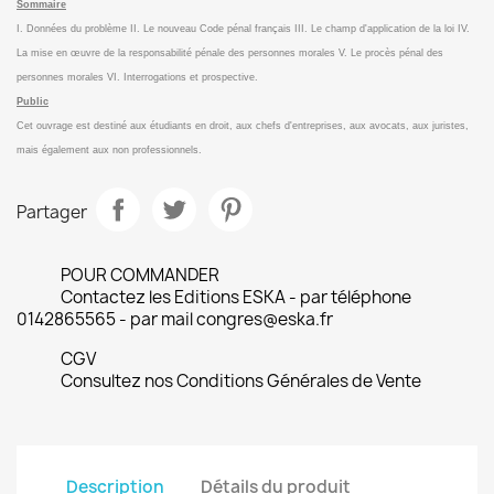
Sommaire
I. Données du problème II. Le nouveau Code pénal français III. Le champ d'application de la loi IV.
La mise en œuvre de la responsabilité pénale des personnes morales V. Le procès pénal des
personnes morales VI. Interrogations et prospective.
Public
Cet ouvrage est destiné aux étudiants en droit, aux chefs d'entreprises, aux avocats, aux juristes,
mais également aux non professionnels.
Partager
POUR COMMANDER
Contactez les Editions ESKA - par téléphone
0142865565 - par mail congres@eska.fr
CGV
Consultez nos Conditions Générales de Vente
Description
Détails du produit