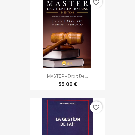
favorite_border
MASTER - Droit De...
35,00 €
favorite_border