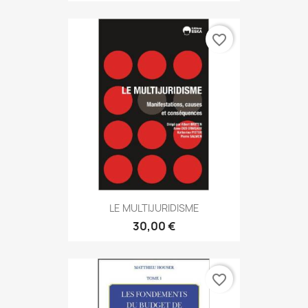
favorite_border
LE MULTIJURIDISME
30,00 €
favorite_border