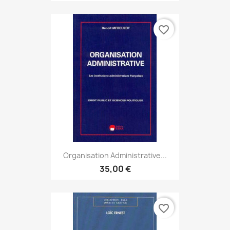
favorite_border
Organisation Administrative...
35,00 €
favorite_border