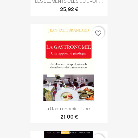
LES ÉLÉMENTS CLÉS DU DROIT...
25,92 €
favorite_border
La Gastronomie - Une...
21,00 €