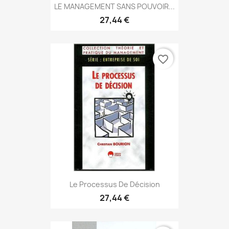
LE MANAGEMENT SANS POUVOIR...
27,44 €
favorite_border
Le Processus De Décision
27,44 €