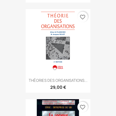
favorite_border
THÉORIES DES ORGANISATIONS...
29,00 €
favorite_border