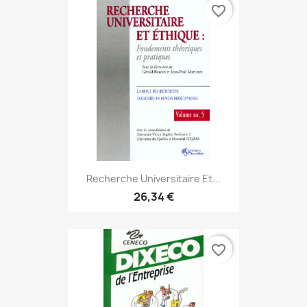
favorite_border
Recherche Universitaire Et...
26,34 €
favorite_border