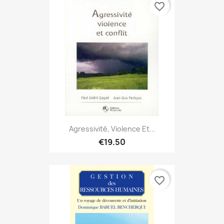
favorite_border
Agressivité, Violence Et...
€19.50
favorite_border