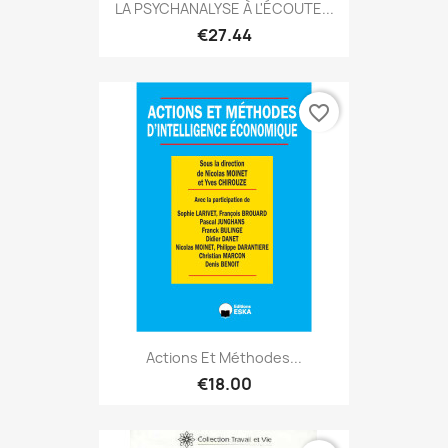
LA PSYCHANALYSE À L'ÉCOUTE...
€27.44
favorite_border
Actions Et Méthodes...
€18.00