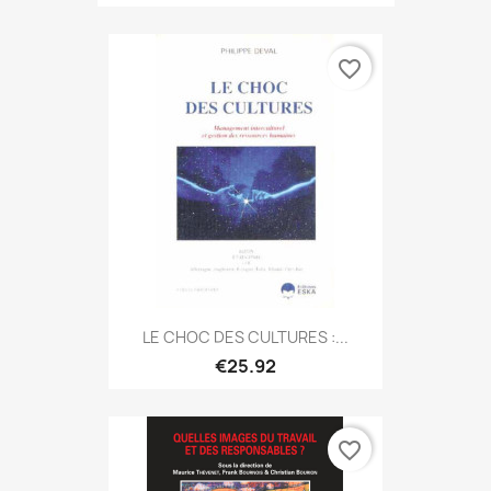
favorite_border
LE CHOC DES CULTURES :...
€25.92
favorite_border