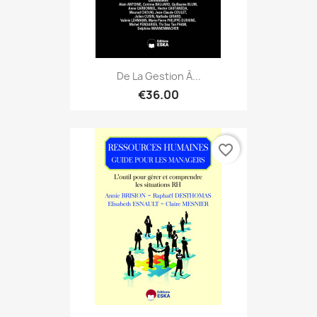
De La Gestion À...
€36.00
favorite_border