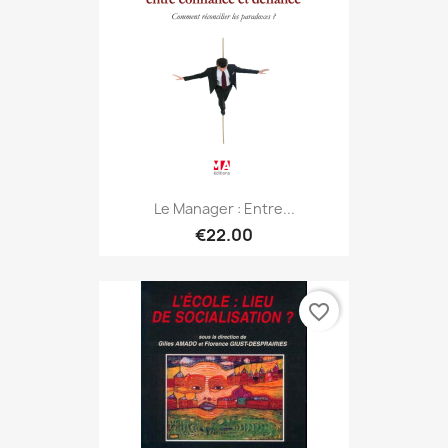
Le Manager : Entre...
€22.00
favorite_border