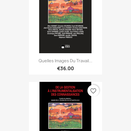
Quelles Images Du Travail...
€36.00
favorite_border