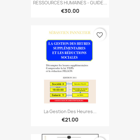
RESSOURCES HUMAINES - GUIDE...
€30.00
favorite_border
La Gestion Des Heures...
€21.00