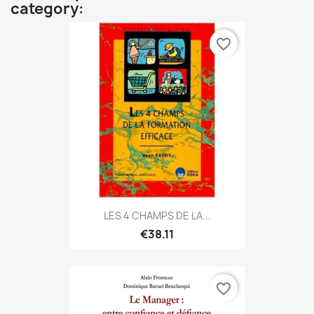
category:
favorite_border
LES 4 CHAMPS DE LA...
€38.11
favorite_border