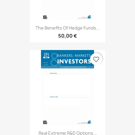
The Benefits Of Hedge Funds...
50,00 €
favorite_border
Real Extreme R&D Options...