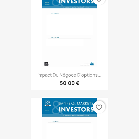
Impact Du Négoce D'options...
50,00 €
favorite_border