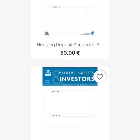
Hedging Deposit Accounts: A...
50,00 €
favorite_border