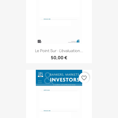
Le Point Sur : L'évaluation...
50,00 €
favorite_border