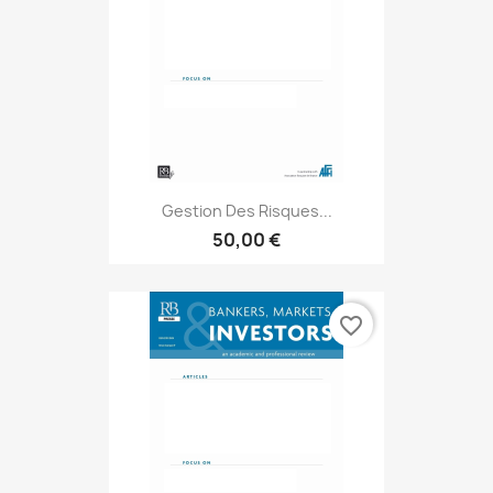
Gestion Des Risques...
50,00 €
favorite_border