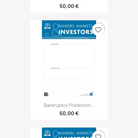
50,00 €
favorite_border
Bankruptcy Prediction...
50,00 €
favorite_border