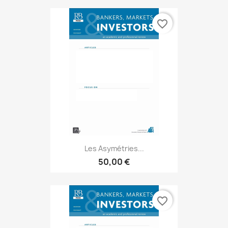
favorite_border
Les Asymétries...
50,00 €
favorite_border