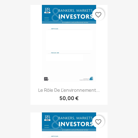
favorite_border
Le Rôle De L'environnement...
50,00 €
favorite_border