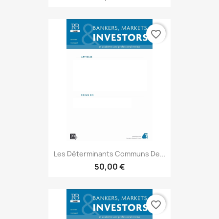
favorite_border
Les Déterminants Communs De...
50,00 €
favorite_border