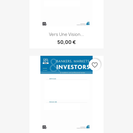
Vers Une Vision...
50,00 €
favorite_border