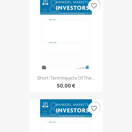
favorite_border
Short-Term Impacts Of The...
50,00 €
favorite_border