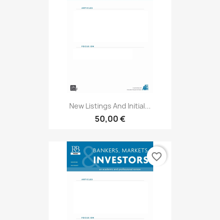
New Listings And Initial...
50,00 €
favorite_border