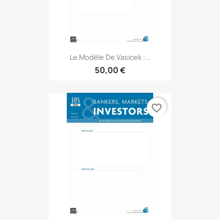
Le Modèle De Vasicek :...
50,00 €
favorite_border