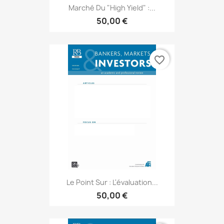
Marché Du "high Yield" :...
50,00 €
favorite_border
Le Point Sur : L'évaluation...
50,00 €