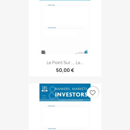
Le Point Sur ... La...
50,00 €
favorite_border