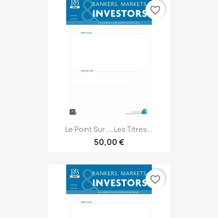
favorite_border
Le Point Sur ... Les Titres...
50,00 €
favorite_border