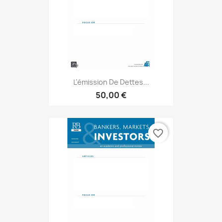
L'émission De Dettes...
50,00 €
favorite_border