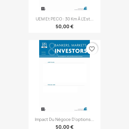
UEM Et PECO : 30 Km À L'Est...
50,00 €
favorite_border
Impact Du Négoce D'options...
50,00 €