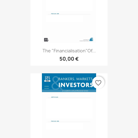
The "Financialisation"of...
50,00 €
favorite_border