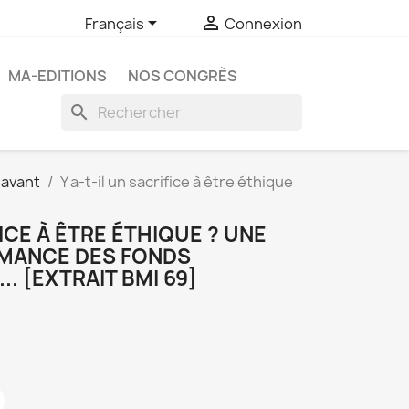


Français
Connexion
MA-EDITIONS
NOS CONGRÈS
search
 avant
Y a-t-il un sacrifice à être éthique
FICE À ÊTRE ÉTHIQUE ? UNE
MANCE DES FONDS
. [EXTRAIT BMI 69]