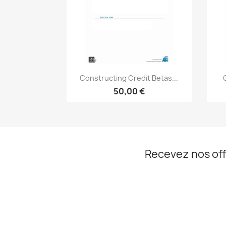
Aperçu rapide

Constructing Credit Betas...
50,00 €
Recevez nos off