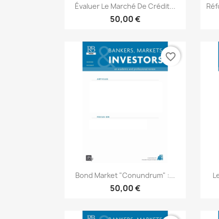
Aperçu rapide

Évaluer Le Marché De Crédit...
Réf
50,00 €
favorite_border
Aperçu rapide

Bond Market "Conundrum" :...
Le
50,00 €