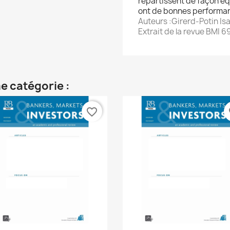
répartissent de façon équ
ont de bonnes performa
Auteurs :Girerd-Potin Isa
Extrait de la revue BMI 6
e catégorie :
favorite_border
fa