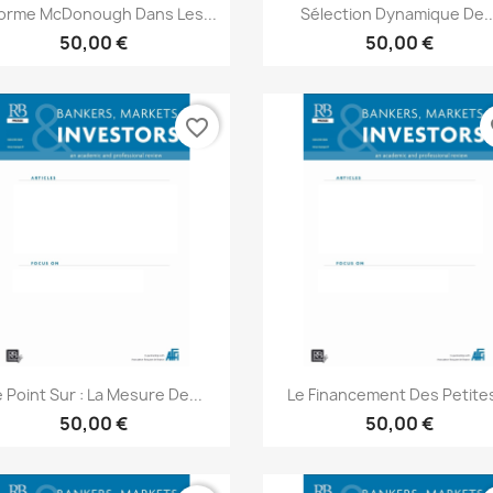
Aperçu rapide
Aperçu rapide


orme McDonough Dans Les...
Sélection Dynamique De..
50,00 €
50,00 €
favorite_border
fa
Aperçu rapide
Aperçu rapide


 Point Sur : La Mesure De...
Le Financement Des Petites
50,00 €
50,00 €