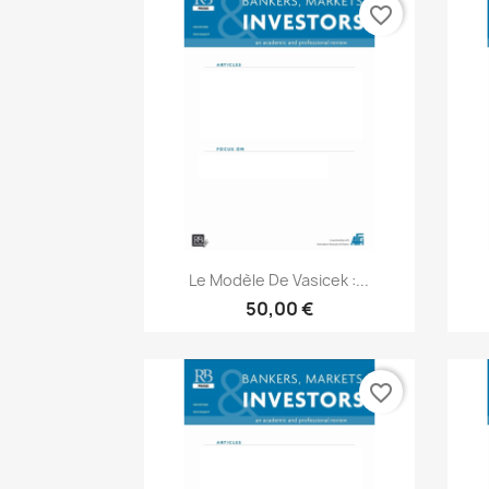
favorite_border
Aperçu rapide

Le Modèle De Vasicek :...
50,00 €
favorite_border