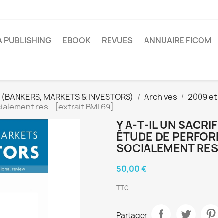
A PUBLISHING
EBOOK
REVUES
ANNUAIRE FICOM
 (BANKERS, MARKETS & INVESTORS)
Archives
2009 et
lement res... [extrait BMI 69]
Y A-T-IL UN SACRI
ÉTUDE DE PERFOR
SOCIALEMENT RES..
50,00 €
TTC
Partager