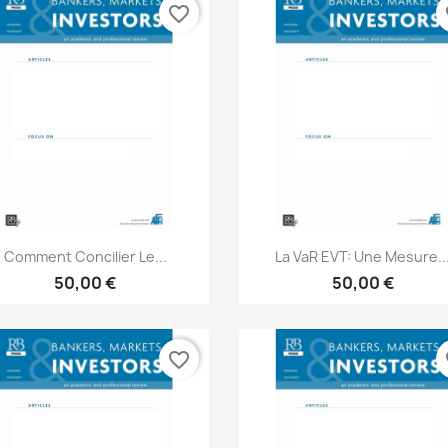
favorite_border
fa
Aperçu rapide
Aperçu rapide


Comment Concilier Le...
La VaR EVT: Une Mesure..
50,00 €
50,00 €
favorite_border
fa