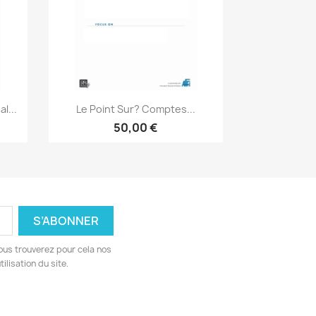
Aperçu rapide

l...
Le Point Sur? Comptes...
50,00 €
ous trouverez pour cela nos
ilisation du site.