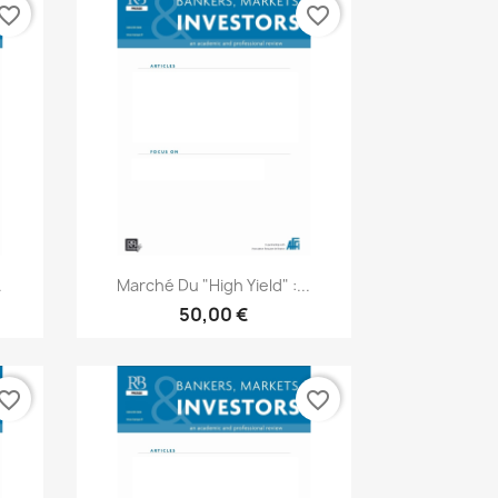
vorite_border
favorite_border
Aperçu rapide

.
Marché Du "high Yield" :...
50,00 €
vorite_border
favorite_border