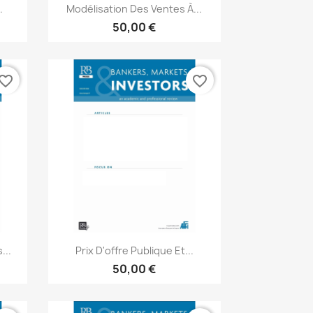
Aperçu rapide

.
Modélisation Des Ventes À...
50,00 €
vorite_border
favorite_border
Aperçu rapide

...
Prix D'offre Publique Et...
50,00 €