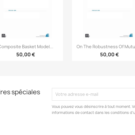
Aperçu rapide
Aperçu rapide


Composite Basket Model...
On The Robustness Of Mutua
50,00 €
50,00 €
res spéciales
Vous pouvez vous désinscrire à tout moment. V
informations de contact dans les conditions d'ut