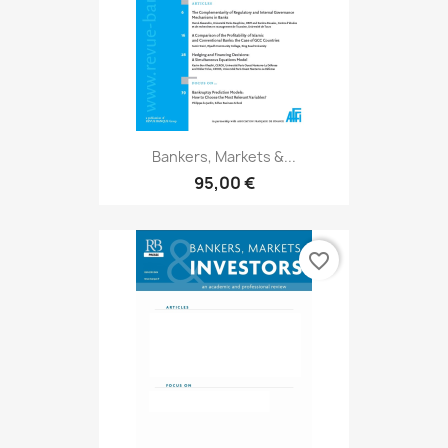
Bankers, Markets &...
95,00 €
favorite_border