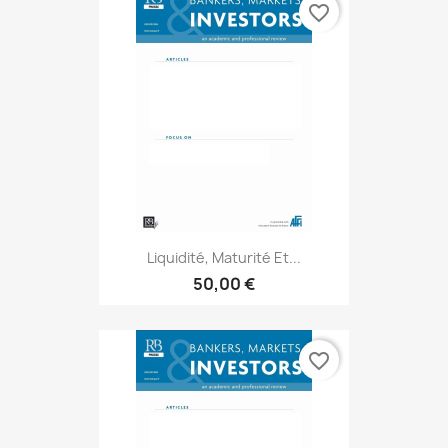
favorite_border
Liquidité, Maturité Et...
50,00 €
favorite_border