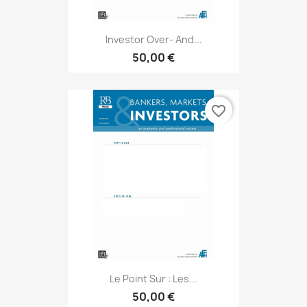
Investor Over- And...
50,00 €
favorite_border
Le Point Sur : Les...
50,00 €