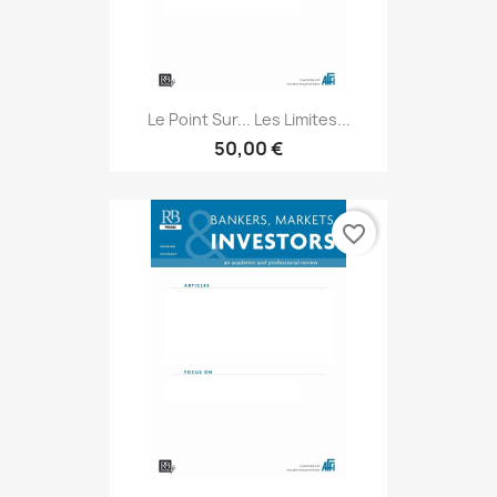
Le Point Sur... Les Limites...
50,00 €
favorite_border