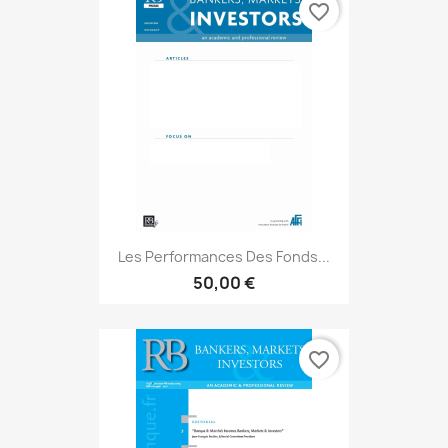
favorite_border
Les Performances Des Fonds...
50,00 €
favorite_border