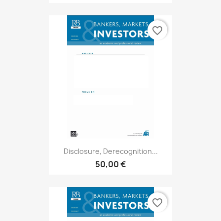
favorite_border
Disclosure, Derecognition...
50,00 €
favorite_border