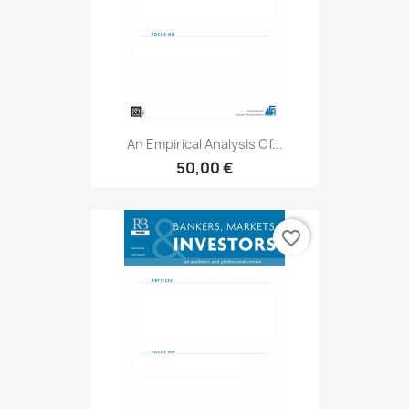
An Empirical Analysis Of...
50,00 €
favorite_border