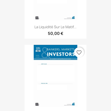
La Liquidité Sur Le Matif...
50,00 €
favorite_border