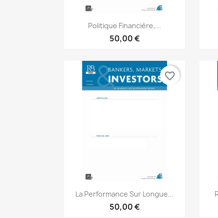
Aperçu rapide

Politique Financière,...
50,00 €
favorite_border
Aperçu rapide

La Performance Sur Longue...
50,00 €