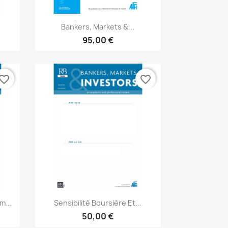
Aperçu rapide

Bankers, Markets &...
95,00 €
vorite_border
favorite_border
Aperçu rapide

m...
Sensibilité Boursière Et...
50,00 €