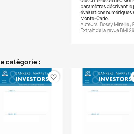
des critères de décision 
paramètres décrivant le p
évaluations numériques s
Monte-Carlo.
Auteurs :Bossy Mireille , 
Extrait de la revue BMI 2
e catégorie :
favorite_border
fa