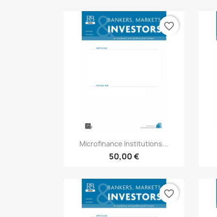
favorite_border
Aperçu rapide

Microfinance Institutions...
50,00 €
favorite_border