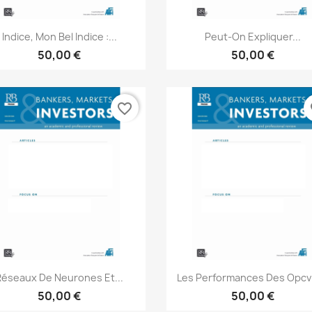
Aperçu rapide
Aperçu rapide


Indice, Mon Bel Indice :...
Peut-On Expliquer...
50,00 €
50,00 €
favorite_border
fa
Aperçu rapide
Aperçu rapide


Réseaux De Neurones Et...
Les Performances Des Opcv
50,00 €
50,00 €