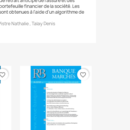
de retrait anticipé de l'assuré et des
ortefeuille financier de la société. Les
ont obtenues à l'aide d'un algorithme de
Pistre Nathalie , Talay Denis
8
vorite_border
favorite_border