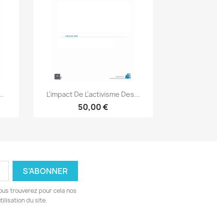
Aperçu rapide

..
L'impact De L'activisme Des...
50,00 €
ous trouverez pour cela nos
ilisation du site.