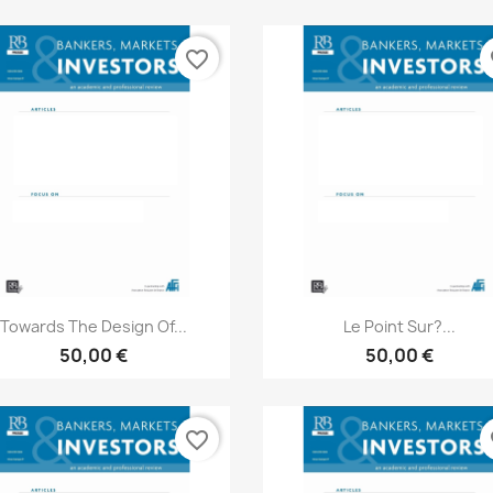
favorite_border
fa
Aperçu rapide
Aperçu rapide


Towards The Design Of...
Le Point Sur?...
50,00 €
50,00 €
favorite_border
fa