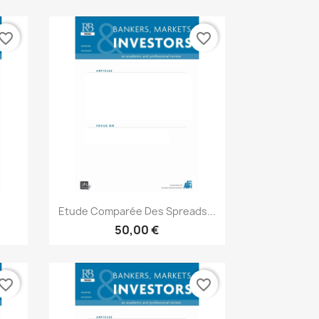
vorite_border
favorite_border
Aperçu rapide

Etude Comparée Des Spreads...
50,00 €
vorite_border
favorite_border