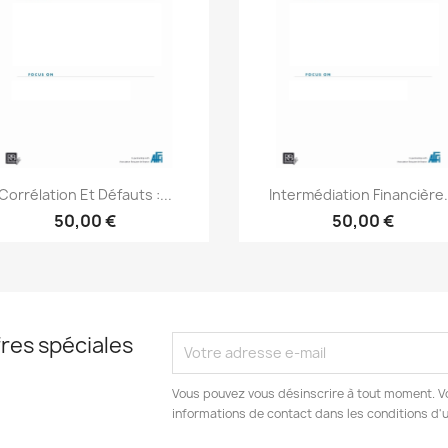
Aperçu rapide
Aperçu rapide


Corrélation Et Défauts :...
Intermédiation Financière.
50,00 €
50,00 €
res spéciales
Vous pouvez vous désinscrire à tout moment. V
informations de contact dans les conditions d'ut