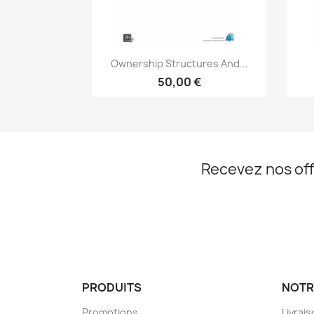
Aperçu rapide

Ownership Structures And...
50,00 €
Recevez nos off
PRODUITS
NOTR
Promotions
Livrai