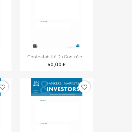
Aperçu rapide

Contestabilité Du Contrôle...
50,00 €
vorite_border
favorite_border