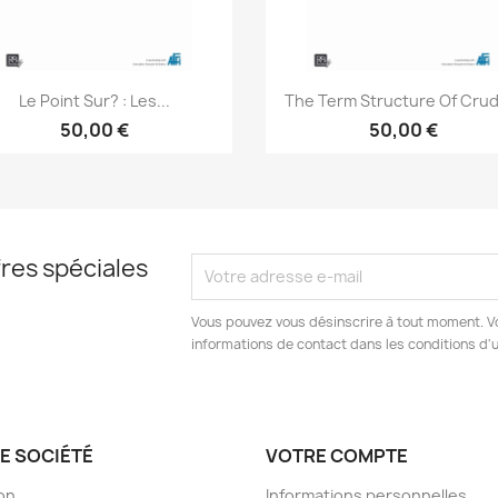
Aperçu rapide
Aperçu rapide


Le Point Sur? : Les...
The Term Structure Of Crud
50,00 €
50,00 €
res spéciales
Vous pouvez vous désinscrire à tout moment. V
informations de contact dans les conditions d'ut
E SOCIÉTÉ
VOTRE COMPTE
son
Informations personnelles