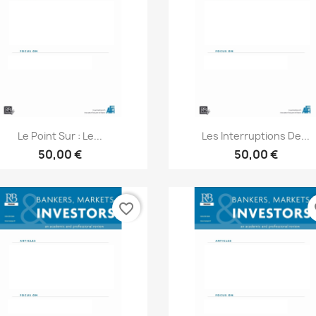
Aperçu rapide
Aperçu rapide


Le Point Sur : Le...
Les Interruptions De...
50,00 €
50,00 €
favorite_border
fa