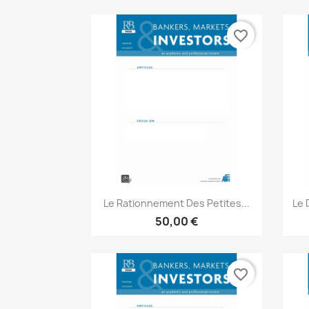
favorite_border
Aperçu rapide

Le Rationnement Des Petites...
Le 
50,00 €
favorite_border