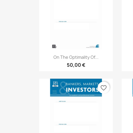
Aperçu rapide

On The Optimality Of...
50,00 €
favorite_border