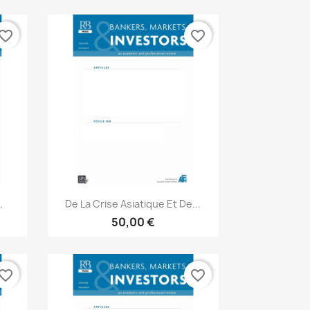
vorite_border
favorite_border
Aperçu rapide

.
De La Crise Asiatique Et De...
50,00 €
vorite_border
favorite_border