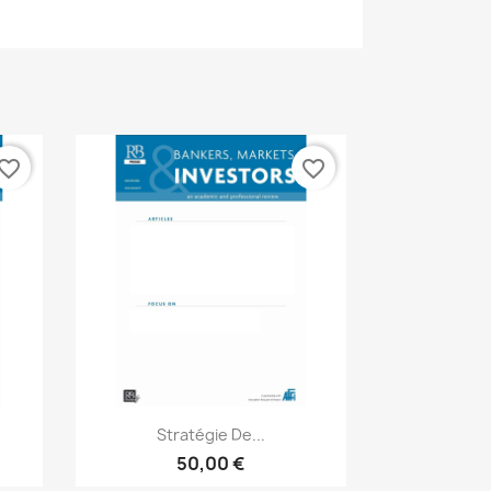
vorite_border
favorite_border
Aperçu rapide

Stratégie De...
50,00 €