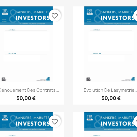
favorite_border
fa
Aperçu rapide
Aperçu rapide


Dénouement Des Contrats...
Evolution De L'asymétrie..
50,00 €
50,00 €
favorite_border
fa