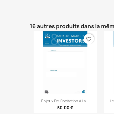
16 autres produits dans la mêm
favorite_border
Aperçu rapide

Enjeux De L'incitation À La...
Le
50,00 €