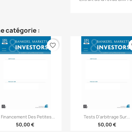
e catégorie :
favorite_border
fa
Aperçu rapide
Aperçu rapide


 Financement Des Petites...
Tests D'arbitrage Sur...
50,00 €
50,00 €